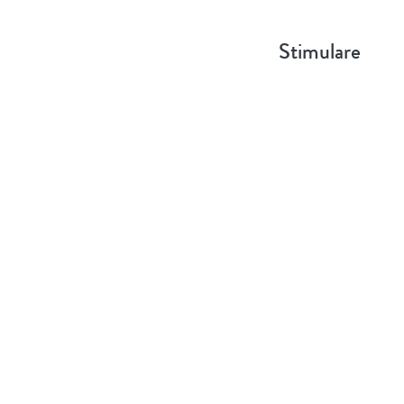
Stimulare
Dr.Soil FLO
biostimulator
stimula înflori
de utilizare cu 
Inregistrează-t
li
pret