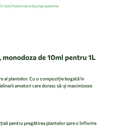
Dr.Soil
Fitofarmacia bio
Ingrasaminte
,
,
i, monodoza de 10ml pentru 1L
re al plantelor. Cu o compoziție bogată în
grădinarii amatori care doresc să-și maximizeze
țiali pentru pregătirea plantelor spre o înflorire