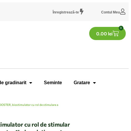
Înregistrează-te
Contul Meu
0
0.00
lei
de gradinarit
Seminte
Gratare
OSTER, biostimulator cu rol de stimulare a
ulator cu rol de stimular