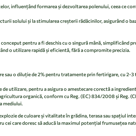
r, influențând formarea și dezvoltarea polenului, ceea ce contribu
cturii solului și la stimularea creșterii rădăcinilor, asigurând o b
 conceput pentru a fi deschis cu o singură mână, simplificând pro
țând o utilizare rapidă și eficientă, fără a compromite precizia.
are sau o diluție de 2% pentru tratamente prin fertirigare, cu 2-
 de utilizare, pentru a asigura o amestecare corectă a ingredient
 agricultura organică, conform cu Reg. (EC) 834/2008 și Reg. (
a mediului.
plozie de culoare și vitalitate în grădina, terasa sau spațiul int
tru cei care doresc să aducă la maximul potențial frumusețea natu