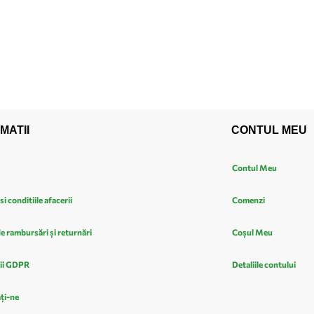
MATII
CONTUL MEU
Contul Meu
si conditiile afacerii
Comenzi
de rambursări și returnări
Coșul Meu
ii GDPR
Detaliile contului
ți-ne