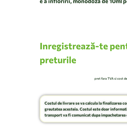
e a infloririi, monodoza de 10ml p
pulverizat
Inregistrează-te pen
preturile
pret fara TVA si cost d
Costul de livrare se va calcula la finalizarea c
greutatea acesteia. Costul este doar informati
transport va fi comunicat dupa impachetarea 