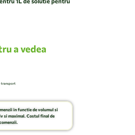
entru 1L de solutie pentru
tru a vedea
e transport
omenzii in functie de volumul si
v si maximal. Costul final de
comenzii.