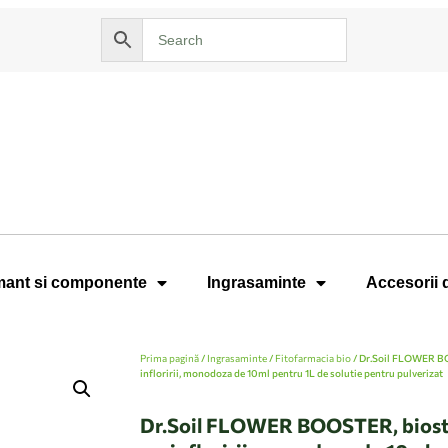
ant si componente
Ingrasaminte
Accesorii 
Prima pagină
/
Ingrasaminte
/
Fitofarmacia bio
/ Dr.Soil FLOWER BO
infloririi, monodoza de 10ml pentru 1L de solutie pentru pulverizat
Dr.Soil FLOWER BOOSTER, biostim