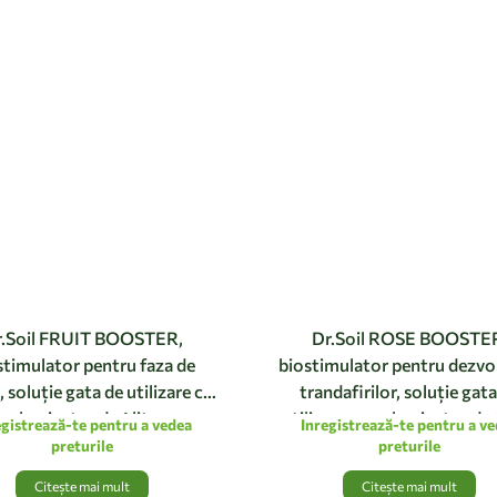
r.Soil FRUIT BOOSTER,
Dr.Soil ROSE BOOSTE
stimulator pentru faza de
biostimulator pentru dezvo
, soluție gata de utilizare cu
trandafirilor, soluție gat
pulverizator de 1 litru
utilizare cu pulverizator de 1
egistrează-te pentru a vedea
Inregistrează-te pentru a v
preturile
preturile
Citește mai mult
Citește mai mult