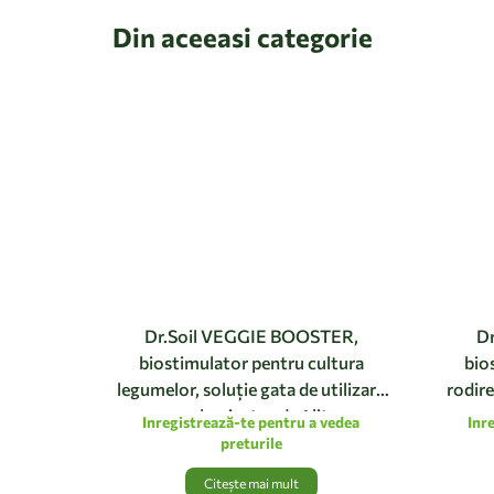
Din aceeasi categorie
Dr.Soil VEGGIE BOOSTER,
D
biostimulator pentru cultura
bio
legumelor, soluție gata de utilizare
rodire
cu pulverizator de 1 litru
Inregistrează-te pentru a vedea
Inr
preturile
Citește mai mult