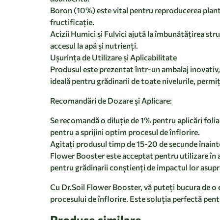
Boron (10%) este vital pentru reproducerea plantelo
fructificație.
Acizii Humici și Fulvici ajută la îmbunătățirea stru
accesul la apă și nutrienți.
Ușurința de Utilizare și Aplicabilitate
Produsul este prezentat într-un ambalaj inovativ,
ideală pentru grădinarii de toate nivelurile, permi
Recomandări de Dozare și Aplicare:
Se recomandă o diluție de 1% pentru aplicări foli
pentru a sprijini optim procesul de înflorire.
Agitați produsul timp de 15-20 de secunde înainte
Flower Booster este acceptat pentru utilizare în
pentru grădinarii conștienți de impactul lor asupr
Cu Dr.Soil Flower Booster, vă puteți bucura de o ex
procesului de înflorire. Este soluția perfectă pen
Produse similare