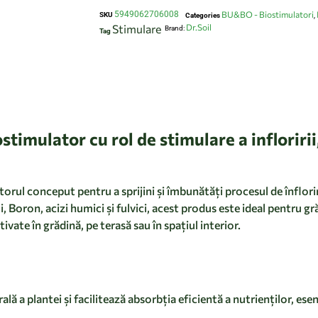
5949062706008
BU&BO - Biostimulatori
SKU
Categories
,
Stimulare
Dr.Soil
Brand:
Tag
mulator cu rol de stimulare a infloriri
rul conceput pentru a sprijini și îmbunătăți procesul de înflori
i, Boron, acizi humici și fulvici, acest produs este ideal pentru 
tivate în grădină, pe terasă sau în spațiul interior.
 a plantei și facilitează absorbția eficientă a nutrienților, esen