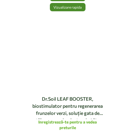
Vizualizare rapida
Dr.Soil LEAF BOOSTER,
biostimulator pentru regenerarea
frunzelor verzi, soluție gata de
utilizare cu pulverizator de 1 litru
Inregistrează-te pentru a vedea
preturile