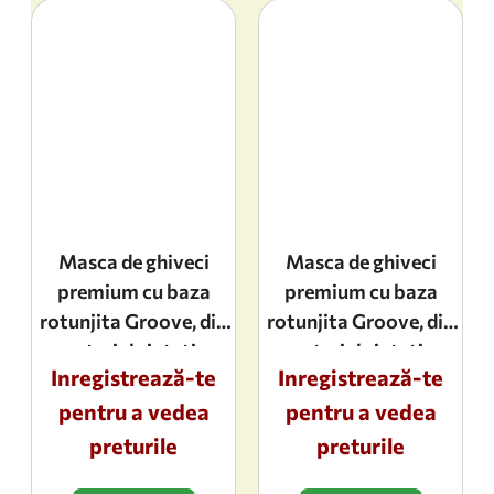
Masca de ghiveci
Masca de ghiveci
premium cu baza
premium cu baza
rotunjita Groove, din
rotunjita Groove, din
material sintetic,
material sintetic,
Inregistrează-te
Inregistrează-te
dimensiuni 13x12cm,
dimensiuni 21,5x20cm,
pentru a vedea
culoarea black
pentru a vedea
culoarea Green
preturile
preturile