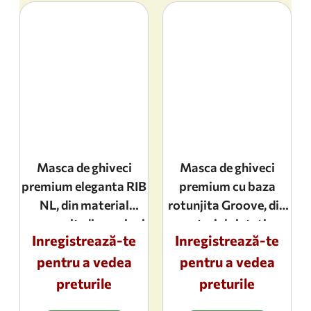
Masca de ghiveci
Masca de ghiveci
premium eleganta RIB
premium cu baza
NL, din material
rotunjita Groove, din
compozit, dimensiuni
material sintetic,
Inregistrează-te
Inregistrează-te
56x85cm, culoarea
dimensiuni 16,5x15cm,
pentru a vedea
black-gold
pentru a vedea
culoarea Green
preturile
preturile