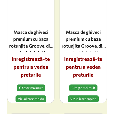
Masca de ghiveci
Masca de ghiveci
premium cu baza
premium cu baza
rotunjita Groove, din
rotunjita Groove, din
material sintetic,
material sintetic,
Inregistrează-te
Inregistrează-te
dimensiuni 21,5x20cm,
dimensiuni 16,5x15cm,
pentru a vedea
culoarea black
pentru a vedea
culoarea black
preturile
preturile
Citește mai mult
Citește mai mult
Vizualizare rapida
Vizualizare rapida