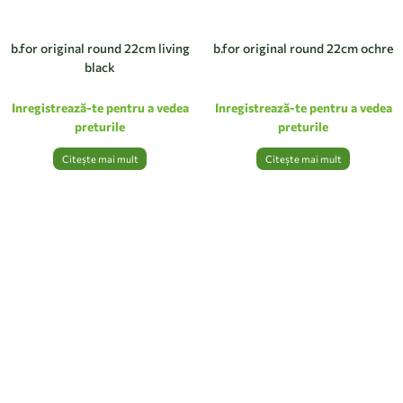
b.for original round 22cm living
b.for original round 22cm ochre
black
Inregistrează-te pentru a vedea
Inregistrează-te pentru a vedea
preturile
preturile
Citește mai mult
Citește mai mult