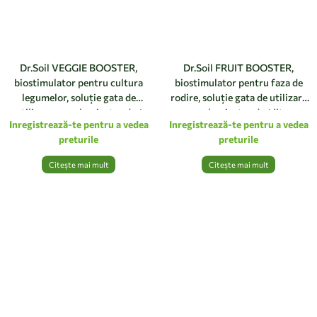
Dr.Soil VEGGIE BOOSTER,
Dr.Soil FRUIT BOOSTER,
biostimulator pentru cultura
biostimulator pentru faza de
legumelor, soluție gata de
rodire, soluție gata de utilizare
utilizare cu pulverizator de 1
cu pulverizator de 1 litru
Inregistrează-te pentru a vedea
Inregistrează-te pentru a vedea
litru
preturile
preturile
Citește mai mult
Citește mai mult