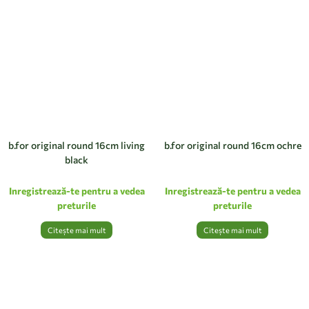
b.for original round 16cm living
b.for original round 16cm ochre
black
Inregistrează-te pentru a vedea
Inregistrează-te pentru a vedea
preturile
preturile
Citește mai mult
Citește mai mult