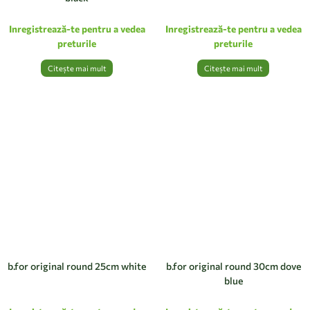
Inregistrează-te pentru a vedea
Inregistrează-te pentru a vedea
preturile
preturile
Citește mai mult
Citește mai mult
b.for original round 25cm white
b.for original round 30cm dove
blue