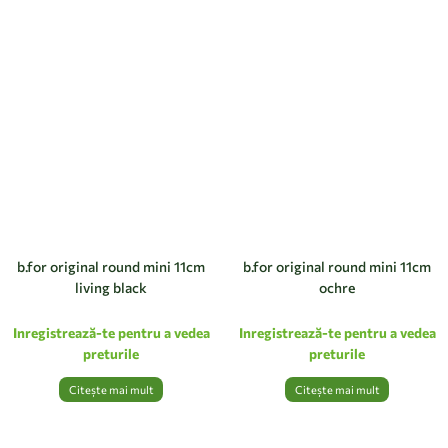
b.for original round mini 11cm
b.for original round mini 11cm
living black
ochre
Inregistrează-te pentru a vedea
Inregistrează-te pentru a vedea
preturile
preturile
Citește mai mult
Citește mai mult