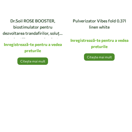
Dr.Soil ROSE BOOSTER,
Pulverizator Vibes fold 0.37l
biostimulator pentru
linen white
dezvoltarea trandafirilor, soluție
gata de utilizare cu pulverizator
Inregistrează-te pentru a vedea
Inregistrează-te pentru a vedea
de 1 litru
preturile
preturile
Citește mai mult
Citește mai mult