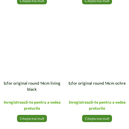
Citește mai mult
Citește mai mult
b.for original round 14cm living
b.for original round 14cm ochre
black
Inregistrează-te pentru a vedea
Inregistrează-te pentru a vedea
preturile
preturile
Citește mai mult
Citește mai mult