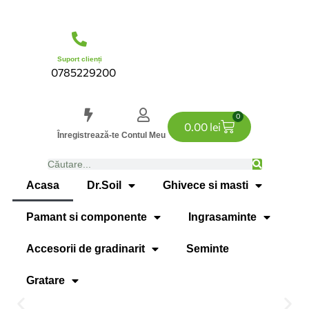
Suport clienți
0785229200
0
0.00
lei
Înregistrează-te
Contul Meu
Acasa
Dr.Soil
Ghivece si masti
Pamant si componente
Ingrasaminte
Accesorii de gradinarit
Seminte
Gratare