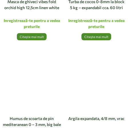
Masca de ghiveci vibes fold
Turba de cocos 0-8mm la block
orchid high 12,5cm linen white
5 kg – expandabil cca. 60 litri
Inregistrează-te pentru a vedea
Inregistrează-te pentru a vedea
preturile
preturile
Citește mai mult
Citește mai mult
Humus de scoarta de pin
Argila expandata, 4/8 mm, vrac
mediteranean 0 – 3 mm, big bale