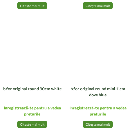
Citește mai mult
Citește mai mult
b.for original round 30cm white
b.for original round mini 11cm
dove blue
Inregistrează-te pentru a vedea
Inregistrează-te pentru a vedea
preturile
preturile
Citește mai mult
Citește mai mult