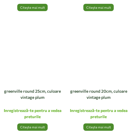
Citește mai mult
Citește mai mult
greenville round 25cm, culoare
greenville round 20cm, culoare
vintage plum
vintage plum
Inregistrează-te pentru a vedea
Inregistrează-te pentru a vedea
preturile
preturile
Citește mai mult
Citește mai mult