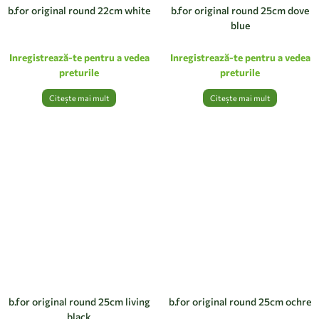
b.for original round 22cm white
b.for original round 25cm dove
blue
Inregistrează-te pentru a vedea
Inregistrează-te pentru a vedea
preturile
preturile
Citește mai mult
Citește mai mult
b.for original round 25cm living
b.for original round 25cm ochre
black