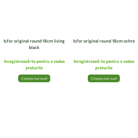
b.for original round 18cm living
b.for original round 18cm ochre
black
Inregistrează-te pentru a vedea
Inregistrează-te pentru a vedea
preturile
preturile
Citește mai mult
Citește mai mult