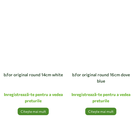
b.for original round 14cm white
b.for original round 16cm dove
blue
Inregistrează-te pentru a vedea
Inregistrează-te pentru a vedea
preturile
preturile
Citește mai mult
Citește mai mult