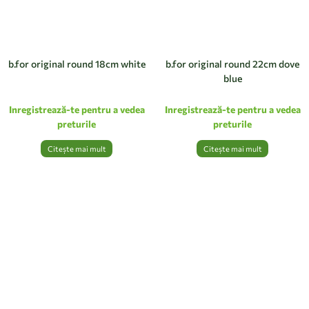
b.for original round 18cm white
b.for original round 22cm dove
blue
Inregistrează-te pentru a vedea
Inregistrează-te pentru a vedea
preturile
preturile
Citește mai mult
Citește mai mult