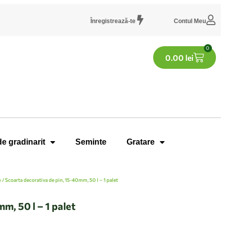
Înregistrează-te
Contul Meu
0
0.00
lei
de gradinarit
Seminte
Gratare
e
/ Scoarta decorativa de pin, 15-40mm, 50 l – 1 palet
m, 50 l – 1 palet