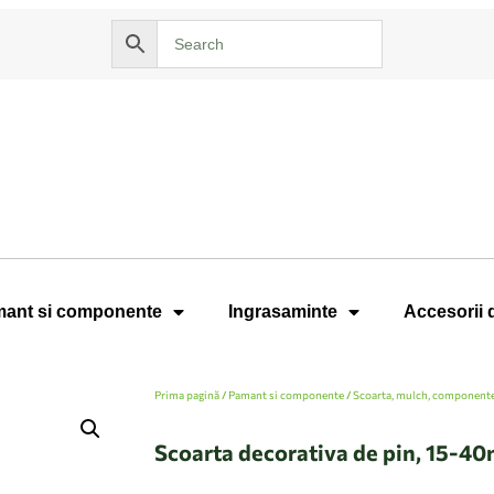
ant si componente
Ingrasaminte
Accesorii 
Prima pagină
/
Pamant si componente
/
Scoarta, mulch, component
Scoarta decorativa de pin, 15-40m