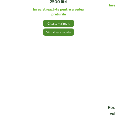
2500 litri
Inr
Inregistrează-te pentru a vedea
preturile
Citește mai mult
Vizualizare rapida
Roc
vu