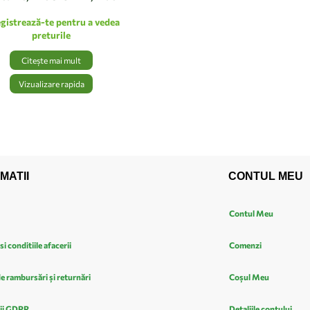
egistrează-te pentru a vedea
preturile
Citește mai mult
Vizualizare rapida
MATII
CONTUL MEU
Contul Meu
si conditiile afacerii
Comenzi
de rambursări și returnări
Coșul Meu
ii GDPR
Detaliile contului