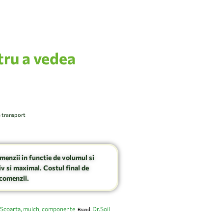
tru a vedea
e transport
omenzii in functie de volumul si
v si maximal. Costul final de
comenzii.
Scoarta, mulch, componente
Dr.Soil
Brand: