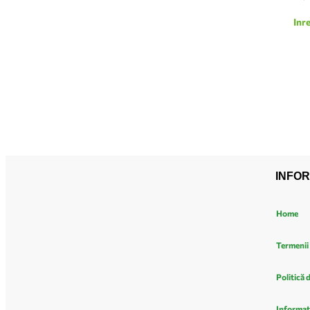
Inr
INFOR
Home
Termenii 
Politică 
Informat