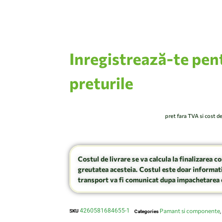
Inregistrează-te pen
preturile
pret fara TVA si cost d
Costul de livrare se va calcula la finalizarea c
greutatea acesteia. Costul este doar informati
transport va fi comunicat dupa impachetarea 
4260581684655-1
Pamant si componente
SKU
Categories
,