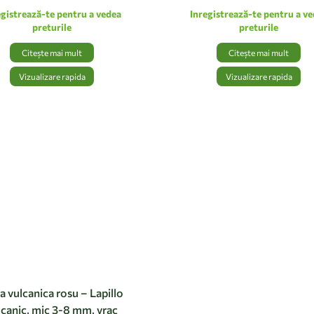
egistrează-te pentru a vedea
Inregistrează-te pentru a v
preturile
preturile
Citește mai mult
Citește mai mult
Vizualizare rapida
Vizualizare rapida
a vulcanica rosu – Lapillo
lcanic, mic 3-8 mm, vrac