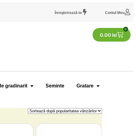
Înregistrează-te
Contul Meu
0
0.00
lei
de gradinarit
Seminte
Gratare