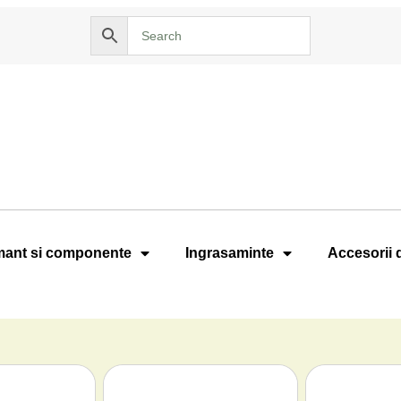
ant si componente
Ingrasaminte
Accesorii 