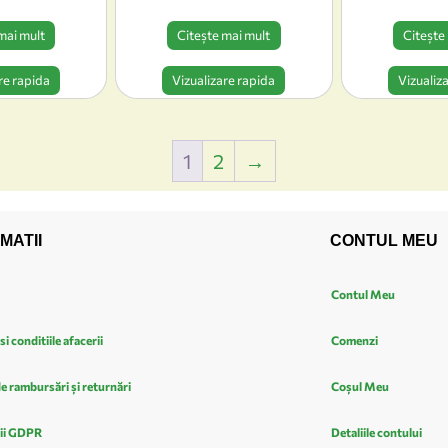
mai mult
Citește mai mult
Citește
re rapida
Vizualizare rapida
Vizualiz
1
2
→
MATII
CONTUL MEU
Contul Meu
si conditiile afacerii
Comenzi
de rambursări și returnări
Coșul Meu
ii GDPR
Detaliile contului