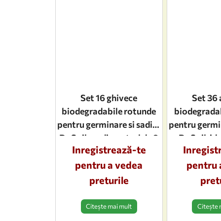
Set 16 ghivece
Set 36 
biodegradabile rotunde
biodegradab
pentru germinare si sadire
pentru germin
Dr.Soil, cu diametrul de 8
Dr.Soil, id
Inregistrează-te
Inregist
cm
rasa
pentru a vedea
pentru 
preturile
pret
Citește mai mult
Citește 