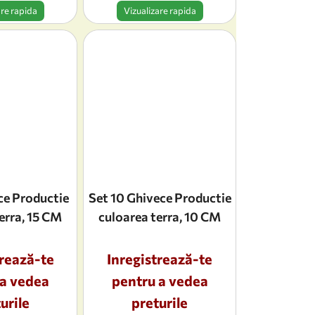
are rapida
Vizualizare rapida
ce Productie
Set 10 Ghivece Productie
erra, 15 CM
culoarea terra, 10 CM
trează-te
Inregistrează-te
 a vedea
pentru a vedea
urile
preturile