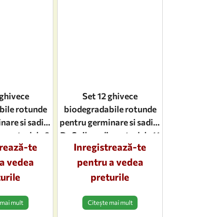
 ghivece
Set 12 ghivece
bile rotunde
biodegradabile rotunde
nare si sadire
pentru germinare si sadire
diametrul de 6
Dr.Soil, cu diametrul de 11
trează-te
Inregistrează-te
cm
cm
 a vedea
pentru a vedea
urile
preturile
 mai mult
Citește mai mult