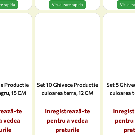
re rapida
Vizualizare rapida
Vizualiz
ce Productie
Set 10 Ghivece Productie
Set 5 Ghive
egru, 15 CM
culoarea terra, 12 CM
culoarea t
rează-te
Inregistrează-te
Inregis
a vedea
pentru a vedea
pentru
urile
preturile
pret