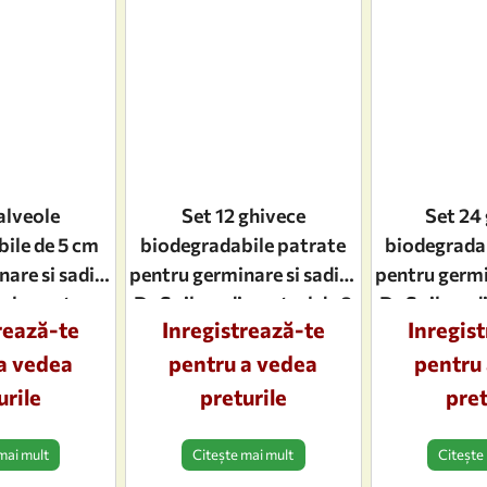
alveole
Set 12 ghivece
Set 24
ile de 5 cm
biodegradabile patrate
biodegrada
are si sadire
pentru germinare si sadire
pentru germi
eale pentru
Dr.Soil, cu diametrul de 8
Dr.Soil, cu 
rează-te
Inregistrează-te
Inregis
dnite
cm
a vedea
pentru a vedea
pentru
urile
preturile
pret
mai mult
Citește mai mult
Citește