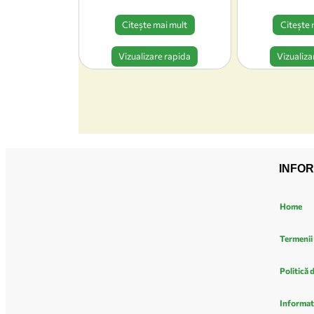
Citește mai mult
Citește 
Vizualizare rapida
Vizualiza
INFOR
Home
Termenii 
Politică 
Informat