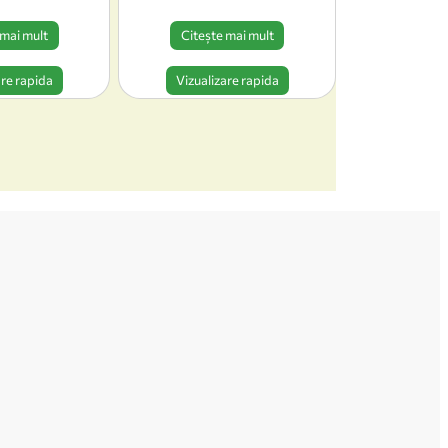
 mai mult
Citește mai mult
are rapida
Vizualizare rapida