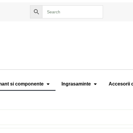
ant si componente
Ingrasaminte
Accesorii 