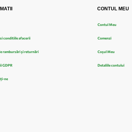
MATII
CONTUL MEU
Contul Meu
si conditiile afacerii
Comenzi
de rambursări și returnări
Coșul Meu
ii GDPR
Detaliile contului
ți-ne