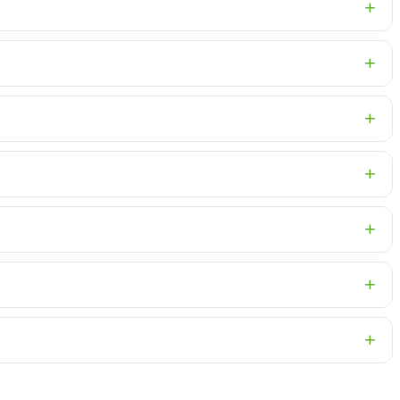
+
+
+
+
+
+
+