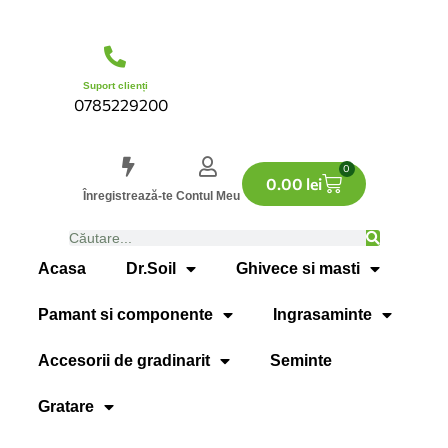
Suport clienți
0785229200
0
0.00
lei
Înregistrează-te
Contul Meu
Acasa
Dr.Soil
Ghivece si masti
Pamant si componente
Ingrasaminte
Accesorii de gradinarit
Seminte
Gratare