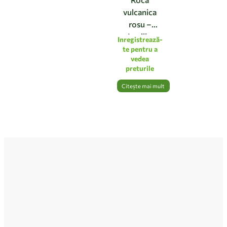
vulcanica
rosu –
Lapillo
Inregistrează-
vulcanic,
te pentru a
vedea
mic 3-8 mm,
preturile
vrac
Citește mai mult