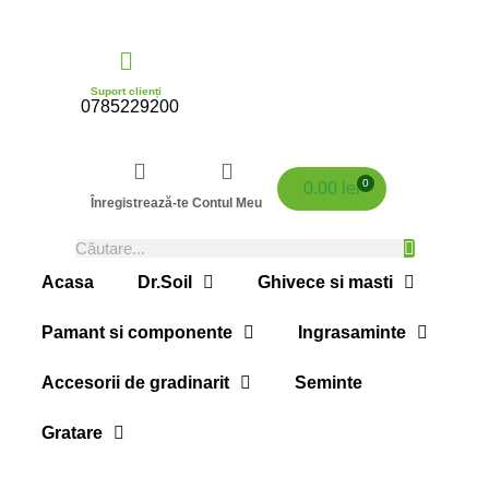
Suport clienți
0785229200
0
0.00
lei
Înregistrează-te
Contul Meu
Acasa
Dr.Soil
Ghivece si masti
Pamant si componente
Ingrasaminte
Accesorii de gradinarit
Seminte
Gratare