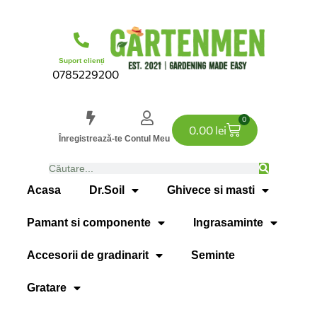
Suport clienți
0785229200
0
0.00
lei
Înregistrează-te
Contul Meu
Acasa
Dr.Soil
Ghivece si masti
Pamant si componente
Ingrasaminte
Accesorii de gradinarit
Seminte
Gratare