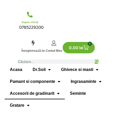
Suport clienți
0785229200
0
0.00
lei
Înregistrează-te
Contul Meu
Acasa
Dr.Soil
Ghivece si masti
Pamant si componente
Ingrasaminte
Accesorii de gradinarit
Seminte
Gratare