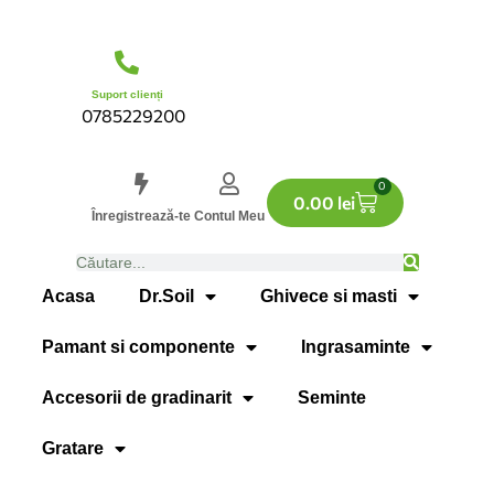
Suport clienți
0785229200
0
0.00
lei
Înregistrează-te
Contul Meu
Acasa
Dr.Soil
Ghivece si masti
Pamant si componente
Ingrasaminte
Accesorii de gradinarit
Seminte
Gratare