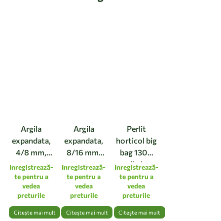
Argila
Argila
Perlit
expandata,
expandata,
horticol big
4/8 mm,
8/16 mm,
bag 1300
vrac
vrac
litri
Inregistrează-
Inregistrează-
Inregistrează-
te pentru a
te pentru a
te pentru a
vedea
vedea
vedea
preturile
preturile
preturile
Citește mai mult
Citește mai mult
Citește mai mult