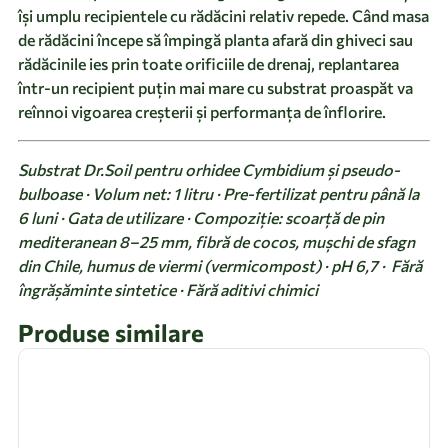
își umplu recipientele cu rădăcini relativ repede. Când masa
de rădăcini începe să împingă planta afară din ghiveci sau
rădăcinile ies prin toate orificiile de drenaj, replantarea
într-un recipient puțin mai mare cu substrat proaspăt va
reînnoi vigoarea creșterii și performanța de înflorire.
Substrat Dr.Soil pentru orhidee Cymbidium și pseudo-
bulboase · Volum net: 1 litru · Pre-fertilizat pentru până la
6 luni · Gata de utilizare · Compoziție: scoarță de pin
mediteranean 8–25 mm, fibră de cocos, mușchi de sfagn
din Chile, humus de viermi (vermicompost) · pH 6,7 · Fără
îngrășăminte sintetice · Fără aditivi chimici
Produse similare