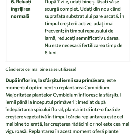
6. Reluați
După 7 zile, udați bine și lăsați să se
îngrijirea
scurgă complet. Udați din nou când
normală
suprafața substratului pare uscată. În
timpul creșterii active, udați mai
frecvent; în timpul repausului de
iarnă, reduceți semnificativ udarea.
Nu este necesară fertilizarea timp de
6 luni.
Când este cel mai bine să se utilizeze?
După înflorire, la sfârșitul iernii sau primăvara
, este
momentul optim pentru replantarea Cymbidium.
Majoritatea plantelor Cymbidium înfloresc la sfârșitul
iernii până la începutul primăverii; imediat după
îndepărtarea spicului floral, planta intră într-o fază de
creștere vegetativă în timpul căreia replantarea este cel
mai bine tolerată, iar creșterea rădăcinilor noi este cea mai
viguroasă. Replantarea în acest moment oferă plantei