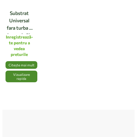
Substrat
Universal
fara turba –
la sac de 5L
Inregistrează-
te pentru a
vedea
preturile
Citește mai mult
Vizualizare
rapida