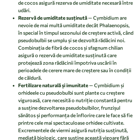
de cocos asigură rezerva de umiditate necesară între
udări.
Rezervă de umiditate susținută
— Cymbidium are
nevoie de mai multă umiditate decât Phalaenopsis,
în special în timpul sezonului de creștere activă, când
pseudobulbii se umplu și se dezvoltă rădăcini noi.
Combinația de fibră de cocos și sfagnum chilian
asigură o rezervă de umiditate susținută care
protejează zona rădăcinii împotriva uscării în
perioadele de cerere mare de creștere sau în condiții
de căldură.
Fertilizare naturală și imunitate
— Cymbidium și
orhideele cu pseudobulbi sunt plante cu creștere
viguroasă, care necesită o nutriție constantă pentru
a susține dezvoltarea pseudobulbilor, frunzișul
sănătos și performanța de înflorire care le face să fie
printre cele mai spectaculoase orhidee cultivate.
Excrementele de viermi asigură nutriția susținută,
mediată biologic, care susține această vigoare fără