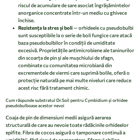
riscul de acumulare de sare asociat îngrășămintelor
anorganice concentrate într-un mediu cu ghivece
închise.
Rezistența la stres și boli
— orhideele cu pseudobulbi
sunt susceptibile la o serie de boli fungice care atacă
baza pseudobulbilor în condiții de umiditate
excesivă. Proprietățile antimicrobiene ale taninurilor
din scoarța de pin și ale mușchiului de sfagn,
combinate cu comunitatea microbiană din
excrementele de viermi care suprimă bolile, oferă o
protecție naturală pe mai multe niveluri care reduce
acest risc fără tratament chimic.
Cum răspunde substratul Dr.Soil pentru Cymbidium și orhidee
pseudobulboase acestor nevoi
Coaja de pin de dimensiuni medii asigură aerarea
structurală de care au nevoie toate rădăcinile orhideelor
epifite. Fibra de cocos asigură o tamponare continuă a
umidității, fără riscul de compactare. Sfagnul chilian