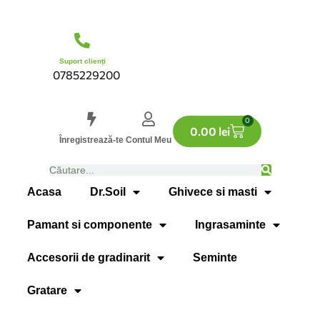
Suport clienți
0785229200
0
0.00
lei
Înregistrează-te
Contul Meu
Acasa
Dr.Soil
Ghivece si masti
Pamant si componente
Ingrasaminte
Accesorii de gradinarit
Seminte
Gratare