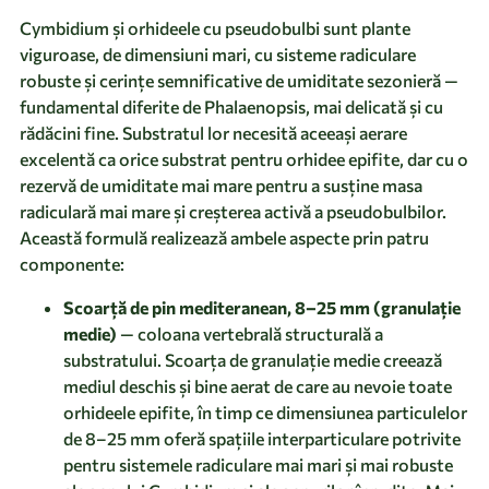
Cymbidium și orhideele cu pseudobulbi sunt plante
viguroase, de dimensiuni mari, cu sisteme radiculare
robuste și cerințe semnificative de umiditate sezonieră —
fundamental diferite de Phalaenopsis, mai delicată și cu
rădăcini fine. Substratul lor necesită aceeași aerare
excelentă ca orice substrat pentru orhidee epifite, dar cu o
rezervă de umiditate mai mare pentru a susține masa
radiculară mai mare și creșterea activă a pseudobulbilor.
Această formulă realizează ambele aspecte prin patru
componente:
Scoarță de pin mediteranean, 8–25 mm (granulație
medie)
— coloana vertebrală structurală a
substratului. Scoarța de granulație medie creează
mediul deschis și bine aerat de care au nevoie toate
orhideele epifite, în timp ce dimensiunea particulelor
de 8–25 mm oferă spațiile interparticulare potrivite
pentru sistemele radiculare mai mari și mai robuste