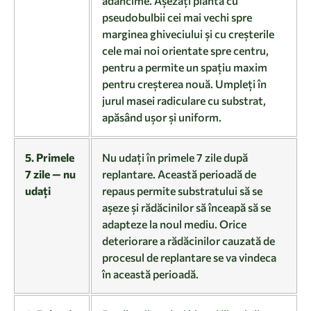
adâncime. Așezați planta cu
pseudobulbii cei mai vechi spre
marginea ghiveciului și cu creșterile
cele mai noi orientate spre centru,
pentru a permite un spațiu maxim
pentru creșterea nouă. Umpleți în
jurul masei radiculare cu substrat,
apăsând ușor și uniform.
5. Primele
Nu udați în primele 7 zile după
7 zile — nu
replantare. Această perioadă de
udați
repaus permite substratului să se
așeze și rădăcinilor să înceapă să se
adapteze la noul mediu. Orice
deteriorare a rădăcinilor cauzată de
procesul de replantare se va vindeca
în această perioadă.