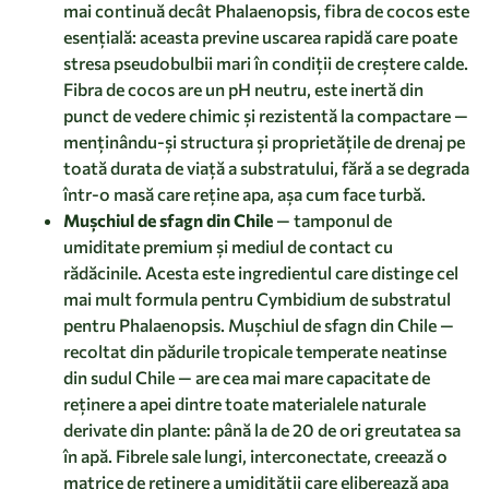
mai continuă decât Phalaenopsis, fibra de cocos este
esențială: aceasta previne uscarea rapidă care poate
stresa pseudobulbii mari în condiții de creștere calde.
Fibra de cocos are un pH neutru, este inertă din
punct de vedere chimic și rezistentă la compactare —
menținându-și structura și proprietățile de drenaj pe
toată durata de viață a substratului, fără a se degrada
într-o masă care reține apa, așa cum face turbă.
Mușchiul de sfagn din Chile
— tamponul de
umiditate premium și mediul de contact cu
rădăcinile. Acesta este ingredientul care distinge cel
mai mult formula pentru Cymbidium de substratul
pentru Phalaenopsis. Mușchiul de sfagn din Chile —
recoltat din pădurile tropicale temperate neatinse
din sudul Chile — are cea mai mare capacitate de
reținere a apei dintre toate materialele naturale
derivate din plante: până la de 20 de ori greutatea sa
în apă. Fibrele sale lungi, interconectate, creează o
matrice de reținere a umidității care eliberează apa