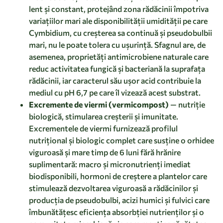
lent și constant, protejând zona rădăcinii împotriva
variațiilor mari ale disponibilității umidității pe care
Cymbidium, cu creșterea sa continuă și pseudobulbii
mari, nu le poate tolera cu ușurință. Sfagnul are, de
asemenea, proprietăți antimicrobiene naturale care
reduc activitatea fungică și bacteriană la suprafața
rădăcinii, iar caracterul său ușor acid contribuie la
mediul cu pH 6,7 pe care îl vizează acest substrat.
Excremente de viermi (vermicompost)
— nutriție
biologică, stimularea creșterii și imunitate.
Excrementele de viermi furnizează profilul
nutrițional și biologic complet care susține o orhidee
viguroasă și mare timp de 6 luni fără hrănire
suplimentară: macro și micronutrienți imediat
biodisponibili, hormoni de creștere a plantelor care
stimulează dezvoltarea viguroasă a rădăcinilor și
producția de pseudobulbi, acizi humici și fulvici care
îmbunătățesc eficiența absorbției nutrienților și o