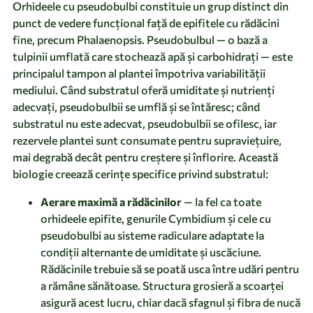
Orhideele cu pseudobulbi constituie un grup distinct din
punct de vedere funcțional față de epifitele cu rădăcini
fine, precum Phalaenopsis. Pseudobulbul — o bază a
tulpinii umflată care stochează apă și carbohidrați — este
principalul tampon al plantei împotriva variabilității
mediului. Când substratul oferă umiditate și nutrienți
adecvați, pseudobulbii se umflă și se întăresc; când
substratul nu este adecvat, pseudobulbii se ofilesc, iar
rezervele plantei sunt consumate pentru supraviețuire,
mai degrabă decât pentru creștere și înflorire. Această
biologie creează cerințe specifice privind substratul:
Aerare maximă a rădăcinilor
— la fel ca toate
orhideele epifite, genurile Cymbidium și cele cu
pseudobulbi au sisteme radiculare adaptate la
condiții alternante de umiditate și uscăciune.
Rădăcinile trebuie să se poată usca între udări pentru
a rămâne sănătoase. Structura grosieră a scoarței
asigură acest lucru, chiar dacă sfagnul și fibra de nucă