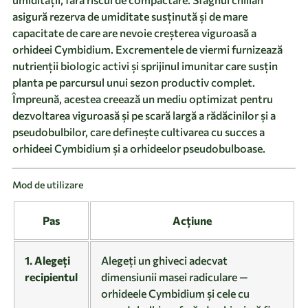
asigură rezerva de umiditate susținută și de mare
capacitate de care are nevoie creșterea viguroasă a
orhideei Cymbidium. Excrementele de viermi furnizează
nutrienții biologic activi și sprijinul imunitar care susțin
planta pe parcursul unui sezon productiv complet.
Împreună, acestea creează un mediu optimizat pentru
dezvoltarea viguroasă și pe scară largă a rădăcinilor și a
pseudobulbilor, care definește cultivarea cu succes a
orhideei Cymbidium și a orhideelor pseudobulboase.
Mod de utilizare
Pas
Acțiune
1. Alegeți
Alegeți un ghiveci adecvat
recipientul
dimensiunii masei radiculare —
orhideele Cymbidium și cele cu