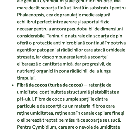
ale genului Cymbidium și ale genurilor înrudite. Mai
mare decât scoarța fină utilizată în substratul pentru
Phalaenopsis, cea de granulație medie asigură
echilibrul perfect între aerare și suportul fizic
necesar pentru a ancora pseudobulbii de dimensiuni
considerabile. Taninurile naturale din scoarța de pin
oferă o protecție antimicrobiană continuă împotriva
agenților patogeni ai rădăcinilor care atacă orhideele
stresate, iar descompunerea lentă a scoarței
eliberează o cantitate mică, dar progresivă, de
nutrienți organici în zona rădăcinii, de-a lungul
timpului.
Fibră de cocos (turba de cocos)
— retenție de
umiditate, continuitate structurală și stabilitate a
pH-ului. Fibra de cocos umple spațiile dintre
particulele de scoarță cu un material fibros care
reține umiditatea, reține apa în canale capilare fine și
o eliberează treptat pe măsură ce scoarța se usucă.
Pentru Cymbidium, care are o nevoie de umiditate