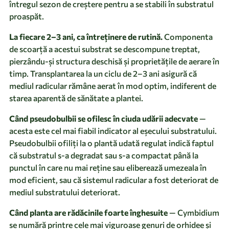
întregul sezon de creștere pentru a se stabili în substratul
proaspăt.
La fiecare 2–3 ani, ca întreținere de rutină.
Componenta
de scoarță a acestui substrat se descompune treptat,
pierzându-și structura deschisă și proprietățile de aerare în
timp. Transplantarea la un ciclu de 2–3 ani asigură că
mediul radicular rămâne aerat în mod optim, indiferent de
starea aparentă de sănătate a plantei.
Când pseudobulbii se ofilesc în ciuda udării adecvate
—
acesta este cel mai fiabil indicator al eșecului substratului.
Pseudobulbii ofiliți la o plantă udată regulat indică faptul
că substratul s-a degradat sau s-a compactat până la
punctul în care nu mai reține sau eliberează umezeala în
mod eficient, sau că sistemul radicular a fost deteriorat de
mediul substratului deteriorat.
Când planta are rădăcinile foarte înghesuite
— Cymbidium
se numără printre cele mai viguroase genuri de orhidee și