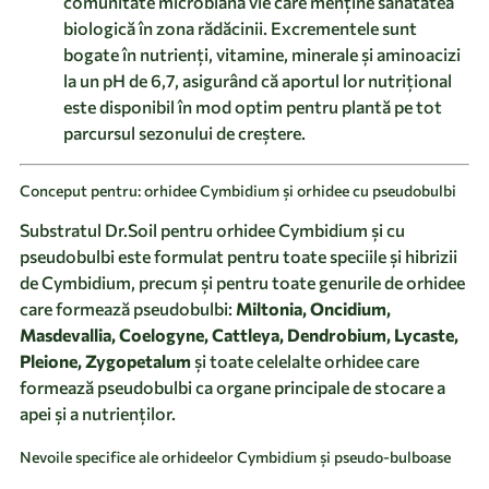
comunitate microbiană vie care menține sănătatea
biologică în zona rădăcinii. Excrementele sunt
bogate în nutrienți, vitamine, minerale și aminoacizi
la un pH de 6,7, asigurând că aportul lor nutrițional
este disponibil în mod optim pentru plantă pe tot
parcursul sezonului de creștere.
Conceput pentru: orhidee Cymbidium și orhidee cu pseudobulbi
Substratul Dr.Soil pentru orhidee Cymbidium și cu
pseudobulbi este formulat pentru toate speciile și hibrizii
de Cymbidium, precum și pentru toate genurile de orhidee
care formează pseudobulbi:
Miltonia, Oncidium,
Masdevallia, Coelogyne, Cattleya, Dendrobium, Lycaste,
Pleione, Zygopetalum
și toate celelalte orhidee care
formează pseudobulbi ca organe principale de stocare a
apei și a nutrienților.
Nevoile specifice ale orhideelor Cymbidium și pseudo-bulboase