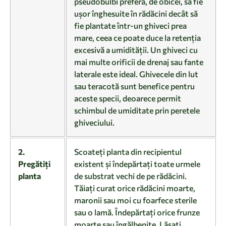
pseudobulbi preferă, de obicei, să fie
ușor înghesuite în rădăcini decât să
fie plantate într-un ghiveci prea
mare, ceea ce poate duce la retenția
excesivă a umidității. Un ghiveci cu
mai multe orificii de drenaj sau fante
laterale este ideal. Ghivecele din lut
sau teracotă sunt benefice pentru
aceste specii, deoarece permit
schimbul de umiditate prin peretele
ghiveciului.
2.
Scoateți planta din recipientul
Pregătiți
existent și îndepărtați toate urmele
planta
de substrat vechi de pe rădăcini.
Tăiați curat orice rădăcini moarte,
maronii sau moi cu foarfece sterile
sau o lamă. Îndepărtați orice frunze
moarte sau îngălbenite. Lăsați