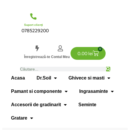
Suport clienți
0785229200
0
0.00
lei
Înregistrează-te
Contul Meu
Acasa
Dr.Soil
Ghivece si masti
Pamant si componente
Ingrasaminte
Accesorii de gradinarit
Seminte
Gratare