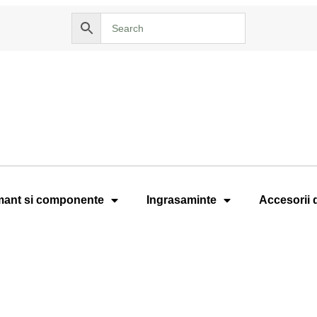
ant si componente
Ingrasaminte
Accesorii 