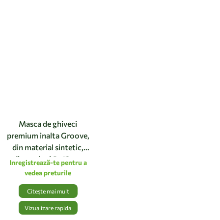
Masca de ghiveci
premium inalta Groove,
din material sintetic,
dimensiuni 8x12cm,
Inregistrează-te pentru a
culoarea black-gold
vedea preturile
Citește mai mult
Vizualizare rapida