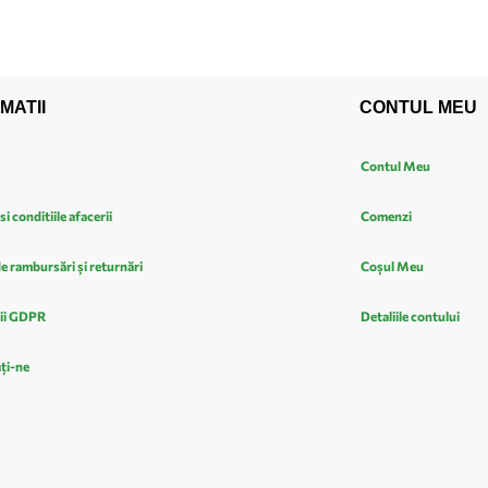
MATII
CONTUL MEU
Contul Meu
si conditiile afacerii
Comenzi
de rambursări și returnări
Coșul Meu
ii GDPR
Detaliile contului
ți-ne