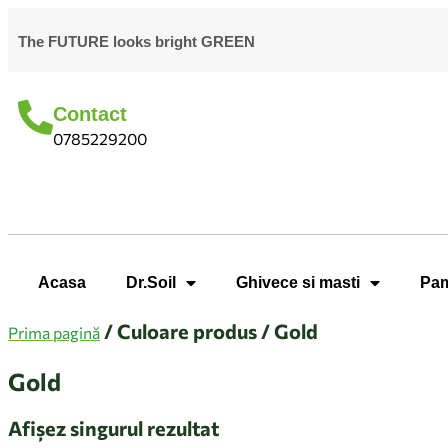
The FUTURE looks bright GREEN
Contact
0785229200
Acasa
Dr.Soil
Ghivece si masti
Pam
/ Culoare produs / Gold
Prima pagină
Gold
Afișez singurul rezultat