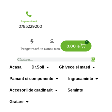
Suport clienți
0785229200
0
0.00
lei
Înregistrează-te
Contul Meu
Acasa
Dr.Soil
Ghivece si masti
Pamant si componente
Ingrasaminte
Accesorii de gradinarit
Seminte
Gratare