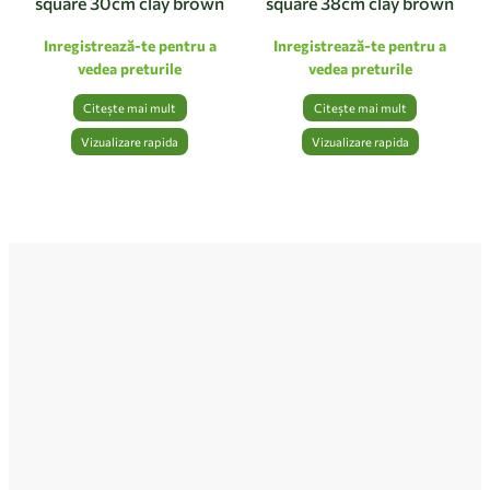
square 30cm clay brown
square 38cm clay brown
Inregistrează-te pentru a
Inregistrează-te pentru a
vedea preturile
vedea preturile
Citește mai mult
Citește mai mult
Vizualizare rapida
Vizualizare rapida