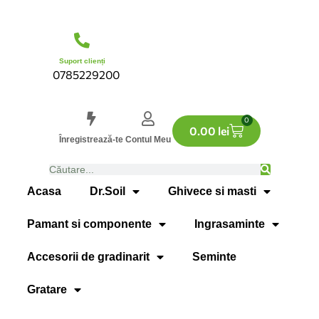
Suport clienți
0785229200
0
0.00
lei
Înregistrează-te
Contul Meu
Acasa
Dr.Soil
Ghivece si masti
Pamant si componente
Ingrasaminte
Accesorii de gradinarit
Seminte
Gratare