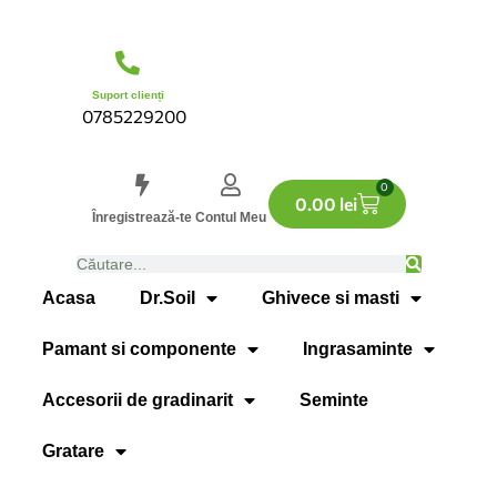
Suport clienți
0785229200
0
0.00
lei
Înregistrează-te
Contul Meu
Acasa
Dr.Soil
Ghivece si masti
Pamant si componente
Ingrasaminte
Accesorii de gradinarit
Seminte
Gratare