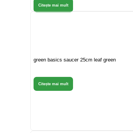
Citește mai mult
green basics saucer 25cm leaf green
Citește mai mult