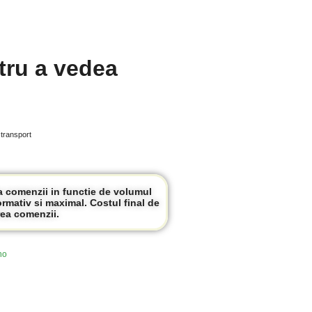
tru a vedea
 transport
ea comenzii in functie de volumul
ormativ si maximal. Costul final de
ea comenzii.
ho