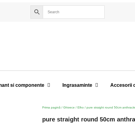
ant si componente
Ingrasaminte
Accesorii 
Prima pagină
/
Ghivece
/
Elho
/ pure straight round 50cm anthracit
pure straight round 50cm anthra