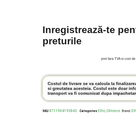
Inregistrează-te pen
preturile
pret fara TVA si cost de
Costul de livrare se va calcula la finalizar
si greutatea acesteia. Costul este doar inf
transport va fi comunicat dupa impachetar
8711904193843
Elho
Ghivece
El
SKU
Categories
,
Brand: