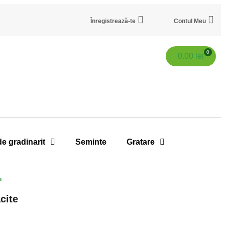
Înregistrează-te
Contul Meu
0
0.00
lei
de gradinarit
Seminte
Gratare
e
cite