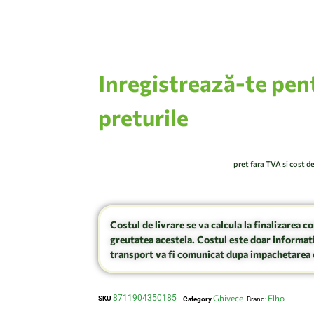
Inregistrează-te pen
preturile
pret fara TVA si cost d
Costul de livrare se va calcula la finalizarea c
greutatea acesteia. Costul este doar informati
transport va fi comunicat dupa impachetarea 
8711904350185
Ghivece
Elho
SKU
Category
Brand: