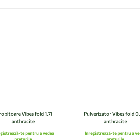
ropitoare Vibes fold 1.7l
Pulverizator Vibes fold 0
anthracite
anthracite
egistrează-te pentru a vedea
Inregistrează-te pentru a v
preturile
preturile