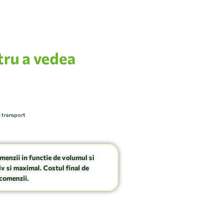
tru a vedea
e transport
omenzii in functie de volumul si
v si maximal. Costul final de
comenzii.