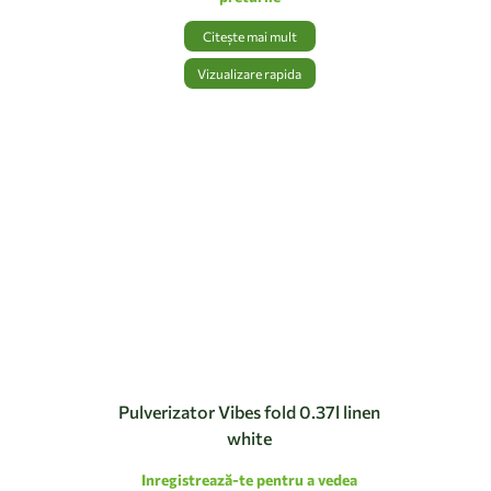
Citește mai mult
Vizualizare rapida
Pulverizator Vibes fold 0.37l linen
white
Inregistrează-te pentru a vedea