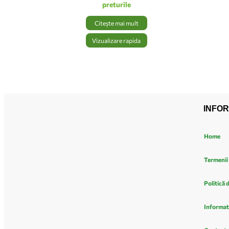
preturile
Citește mai mult
Vizualizare rapida
INFOR
Home
Termenii 
Politică 
Informat