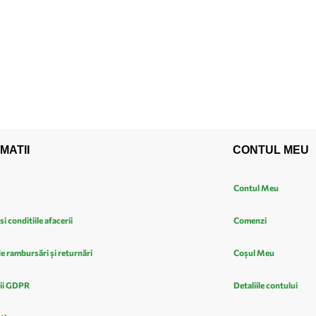
MATII
CONTUL MEU
Contul Meu
si conditiile afacerii
Comenzi
de rambursări și returnări
Coșul Meu
ii GDPR
Detaliile contului