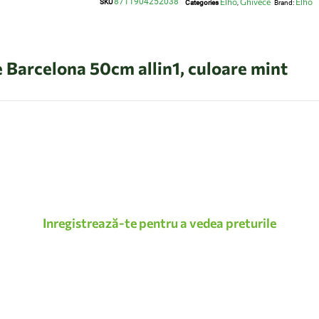
8711904252038
Elho
Ghivece
Elho
SKU
Categories
,
Brand:
e Barcelona 50cm allin1, culoare mint
Inregistrează-te pentru a vedea preturile