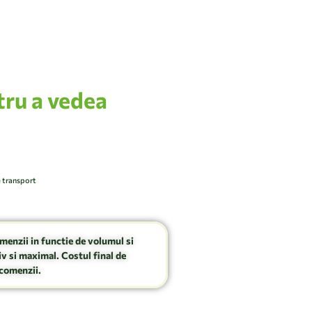
tru a vedea
e transport
omenzii in functie de volumul si
v si maximal. Costul final de
comenzii.