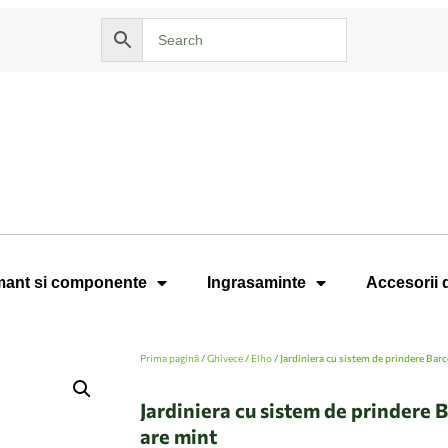
ant si componente
Ingrasaminte
Accesorii 
Prima pagină
/
Ghivece
/
Elho
/ Jardiniera cu sistem de prindere Bar
Jardiniera cu sistem de prindere B
are mint