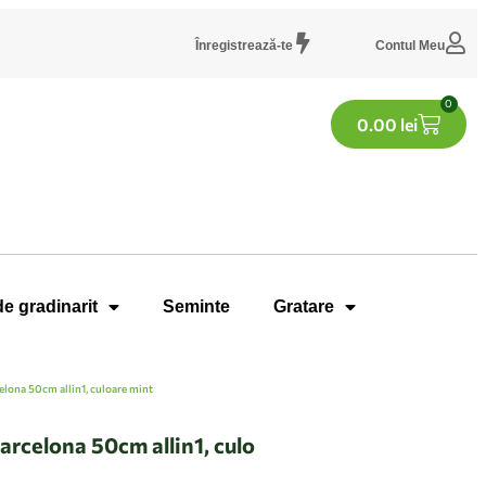
Înregistrează-te
Contul Meu
0
0.00
lei
de gradinarit
Seminte
Gratare
celona 50cm allin1, culoare mint
arcelona 50cm allin1, culo