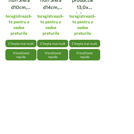
d10cm,
d14cm,
13,0x
maro
maro
9,7cm,
Inregistrează-
Inregistrează-
Inregistrează-
transparent
transparent
violet
te pentru a
te pentru a
te pentru a
vedea
vedea
vedea
transparent
preturile
preturile
preturile
Citește mai mult
Citește mai mult
Citește mai mult
Vizualizare
Vizualizare
Vizualizare
rapida
rapida
rapida