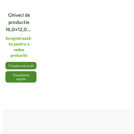
Ghiveci de
productie
16,0×12,0cm,
verde
Inregistrează-
deschis
te pentru a
vedea
transparent
preturile
Citește mai mult
Vizualizare
rapida