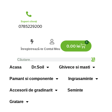
Suport clienți
0785229200
0
0.00
lei
Înregistrează-te
Contul Meu
Acasa
Dr.Soil
Ghivece si masti
Pamant si componente
Ingrasaminte
Accesorii de gradinarit
Seminte
Gratare