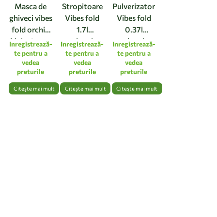
Masca de
Stropitoare
Pulverizator
ghiveci vibes
Vibes fold
Vibes fold
fold orchid
1.7l
0.37l
high 12,5cm
anthracite
anthracite
Inregistrează-
Inregistrează-
Inregistrează-
linen white
te pentru a
te pentru a
te pentru a
vedea
vedea
vedea
preturile
preturile
preturile
Citește mai mult
Citește mai mult
Citește mai mult