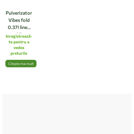
Pulverizator
Vibes fold
0.37l linen
white
Inregistrează-
te pentru a
vedea
preturile
Citește mai mult