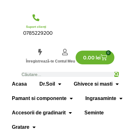
Suport clienți
0785229200
0
0.00
lei
Înregistrează-te
Contul Meu
Acasa
Dr.Soil
Ghivece si masti
Pamant si componente
Ingrasaminte
Accesorii de gradinarit
Seminte
Gratare