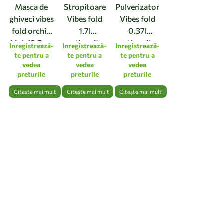
Masca de
Stropitoare
Pulverizator
ghiveci vibes
Vibes fold
Vibes fold
fold orchid
1.7l
0.37l
high 12,5cm
anthracite
anthracite
Inregistrează-
Inregistrează-
Inregistrează-
linen white
te pentru a
te pentru a
te pentru a
vedea
vedea
vedea
preturile
preturile
preturile
Citește mai mult
Citește mai mult
Citește mai mult