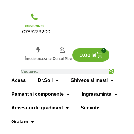
Suport clienți
0785229200
0
0.00
lei
Înregistrează-te
Contul Meu
Acasa
Dr.Soil
Ghivece si masti
Pamant si componente
Ingrasaminte
Accesorii de gradinarit
Seminte
Gratare