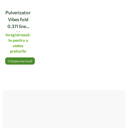
Pulverizator
Vibes fold
0.37l linen
white
Inregistrează-
te pentru a
vedea
preturile
Citește mai mult