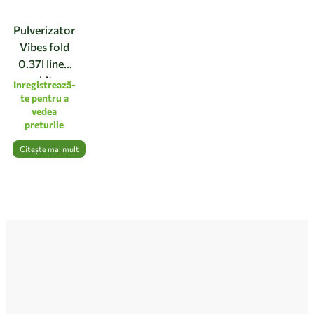
Pulverizator
Vibes fold
0.37l linen
white
Inregistrează-
te pentru a
vedea
preturile
Citește mai mult