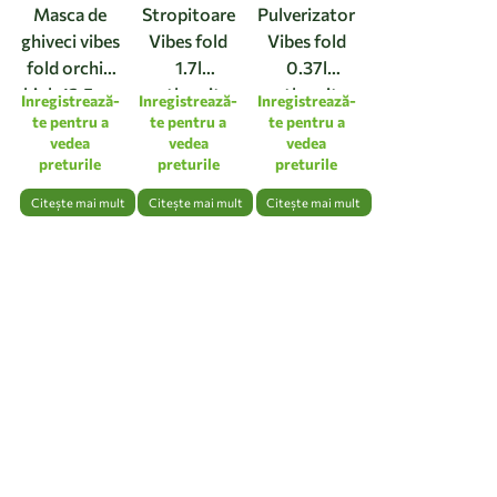
Masca de
Stropitoare
Pulverizator
ghiveci vibes
Vibes fold
Vibes fold
fold orchid
1.7l
0.37l
high 12,5cm
anthracite
anthracite
Inregistrează-
Inregistrează-
Inregistrează-
linen white
te pentru a
te pentru a
te pentru a
vedea
vedea
vedea
preturile
preturile
preturile
Citește mai mult
Citește mai mult
Citește mai mult