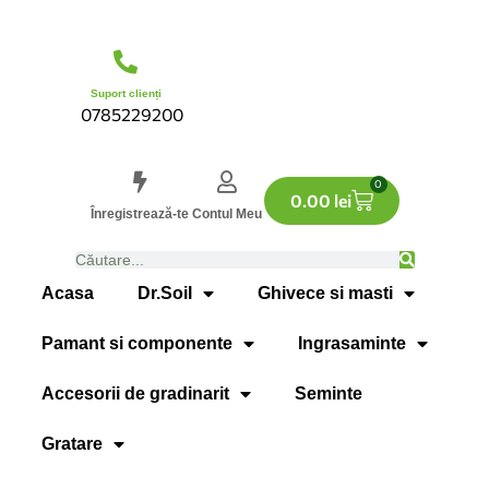
Suport clienți
0785229200
0
0.00
lei
Înregistrează-te
Contul Meu
Acasa
Dr.Soil
Ghivece si masti
Pamant si componente
Ingrasaminte
Accesorii de gradinarit
Seminte
Gratare