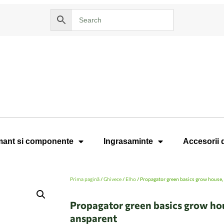
ant si componente
Ingrasaminte
Accesorii 
Prima pagină
/
Ghivece
/
Elho
/ Propagator green basics grow house,
Propagator green basics grow hou
ansparent