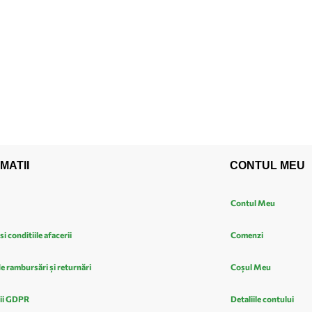
MATII
CONTUL MEU
Contul Meu
si conditiile afacerii
Comenzi
de rambursări și returnări
Coșul Meu
ii GDPR
Detaliile contului