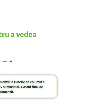
tru a vedea
e transport
omenzii in functie de volumul si
v si maximal. Costul final de
comenzii.