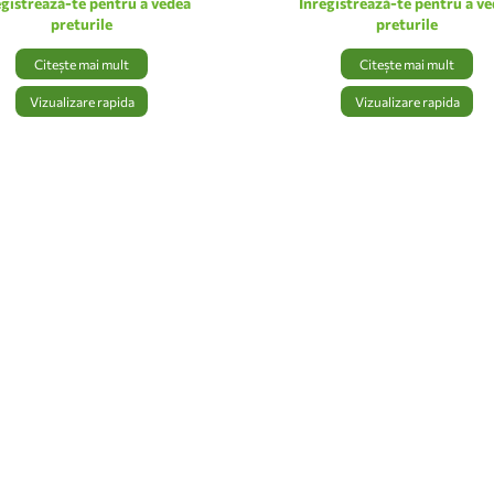
egistrează-te pentru a vedea
Inregistrează-te pentru a v
preturile
preturile
Citește mai mult
Citește mai mult
Vizualizare rapida
Vizualizare rapida