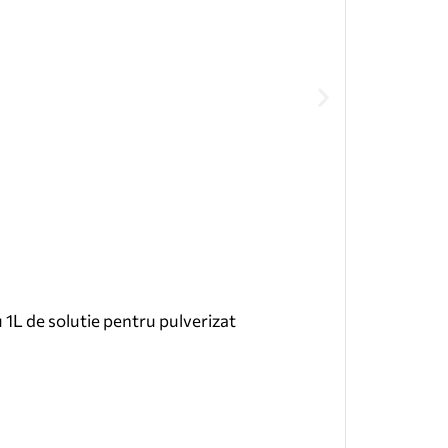
1L de solutie pentru pulverizat
green basic
Citește mai 