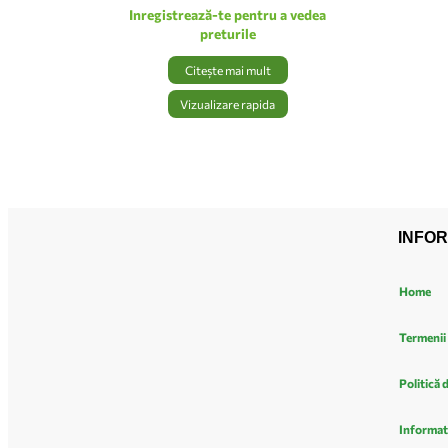
Inregistrează-te pentru a vedea
preturile
Citește mai mult
Vizualizare rapida
INFOR
Home
Termenii 
Politică 
Informat