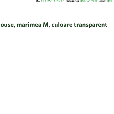
8711904314637
Elho
Ghivece
Elho
SKU
Categories
,
Brand:
house, marimea M, culoare transparent