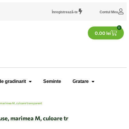
Înregistrează-te
Contul Meu
0
0.00
lei
de gradinarit
Seminte
Gratare
 marimea M, culoare transparent
se, marimea M, culoare tr