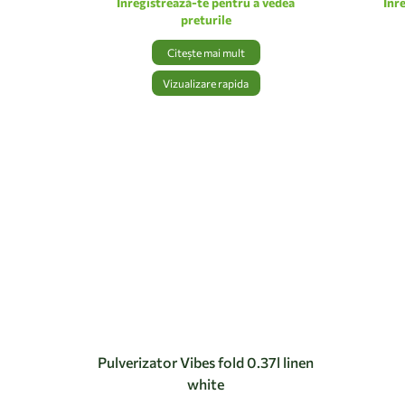
Inregistrează-te pentru a vedea
Inr
preturile
Citește mai mult
Vizualizare rapida
Pulverizator Vibes fold 0.37l linen
white