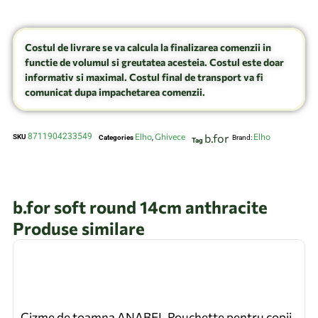
Costul de livrare se va calcula la finalizarea comenzii in
functie de volumul si greutatea acesteia. Costul este doar
informativ si maximal. Costul final de transport va fi
comunicat dupa impachetarea comenzii.
8711904233549
Elho
Ghivece
b.for
Elho
SKU
Categories
,
Brand:
Tag
b.for soft round 14cm anthracite
Produse similare
Cizme de toamna ANABEL Rouchette pentru copii,