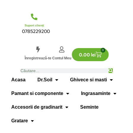
Suport clienți
0785229200
0
0.00
lei
Înregistrează-te
Contul Meu
Acasa
Dr.Soil
Ghivece si masti
Pamant si componente
Ingrasaminte
Accesorii de gradinarit
Seminte
Gratare