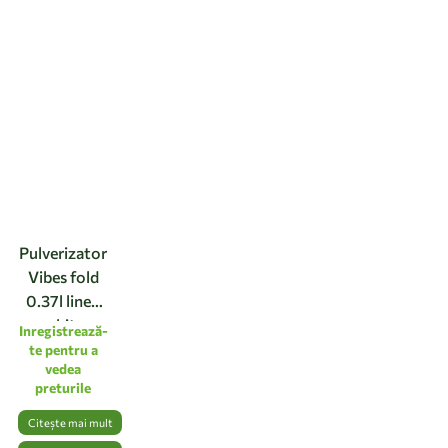
Pulverizator
Vibes fold
0.37l linen
white
Inregistrează-
te pentru a
vedea
preturile
Citește mai mult