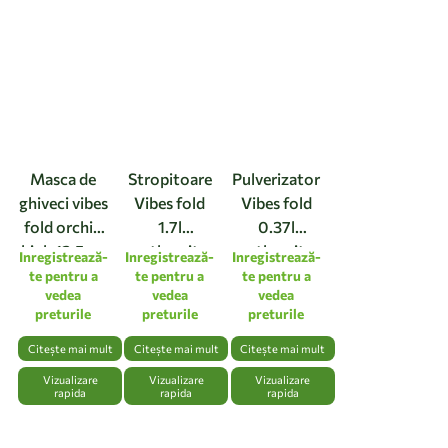
Masca de
Stropitoare
Pulverizator
ghiveci vibes
Vibes fold
Vibes fold
fold orchid
1.7l
0.37l
high 12,5cm
anthracite
anthracite
Inregistrează-
Inregistrează-
Inregistrează-
linen white
te pentru a
te pentru a
te pentru a
vedea
vedea
vedea
preturile
preturile
preturile
Citește mai mult
Citește mai mult
Citește mai mult
Vizualizare
Vizualizare
Vizualizare
rapida
rapida
rapida