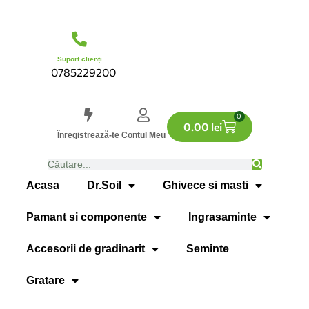
Suport clienți
0785229200
0
0.00
lei
Înregistrează-te
Contul Meu
Acasa
Dr.Soil
Ghivece si masti
Pamant si componente
Ingrasaminte
Accesorii de gradinarit
Seminte
Gratare