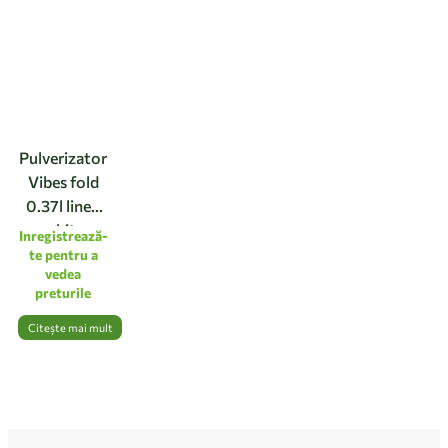
Pulverizator
Vibes fold
0.37l linen
white
Inregistrează-
te pentru a
vedea
preturile
Citește mai mult