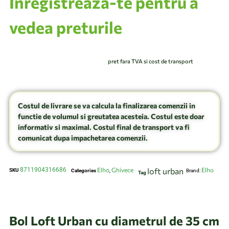
Inregistrează-te pentru a
vedea preturile
pret fara TVA si cost de transport
Costul de livrare se va calcula la finalizarea comenzii in
functie de volumul si greutatea acesteia. Costul este doar
informativ si maximal. Costul final de transport va fi
comunicat dupa impachetarea comenzii.
8711904316686
Elho
Ghivece
loft urban
Elho
SKU
Categories
,
Brand:
Tag
Bol Loft Urban cu diametrul de 35 cm