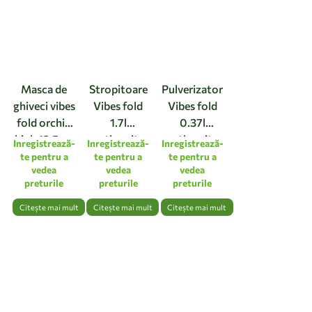
Masca de
Stropitoare
Pulverizator
ghiveci vibes
Vibes fold
Vibes fold
fold orchid
1.7l
0.37l
high 12,5cm
anthracite
anthracite
Inregistrează-
Inregistrează-
Inregistrează-
linen white
te pentru a
te pentru a
te pentru a
vedea
vedea
vedea
preturile
preturile
preturile
Citește mai mult
Citește mai mult
Citește mai mult