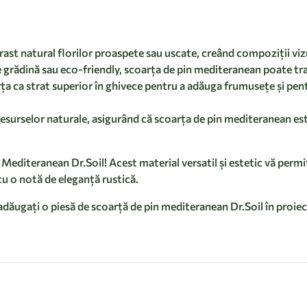
ast natural florilor proaspete sau uscate, creând compoziții viz
 grădină sau eco-friendly, scoarța de pin mediteranean poate tra
ța ca strat superior în ghivece pentru a adăuga frumusețe și pentr
 resurselor naturale, asigurând că scoarța de pin mediteranean e
editeranean Dr.Soil! Acest material versatil și estetic vă permit
 o notă de eleganță rustică.
i adăugați o piesă de scoarță de pin mediteranean Dr.Soil în proi