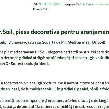
9999000100555
Dr.Soil
Pamant si compo
SKU
Categories
,
Dr.Soil
Brand:
.Soil, piesa decorativa pentru aranjame
telor Dumneavoastră cu Scoarța de Pin Mediteranean Dr.Soil!
 de pin mediteranean Dr.Soil, alegerea perfectă pentru cei care d
un decor de grădină atrăgător, să îmbogățiți aspectul ghiveciurilo
n Dr.Soil este soluția ideală.
ă a scoarței de pin adaugă profunzime și autenticitate oricărui a
 aplicații, de la mulcirea solului în grădini și pe alei, până la fo
ezistentă la descompunere și eroziune, oferind o soluție de lung
, scoarța de pin ajută la reținerea umidității în sol, reduce creșt