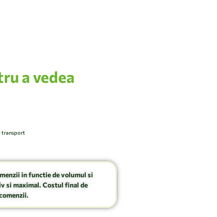
tru a vedea
e transport
omenzii in functie de volumul si
v si maximal. Costul final de
comenzii.