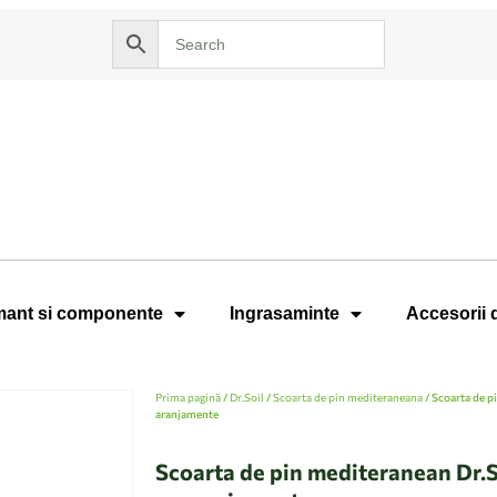
ant si componente
Ingrasaminte
Accesorii 
Prima pagină
/
Dr.Soil
/
Scoarta de pin mediteraneana
/ Scoarta de p
aranjamente
Scoarta de pin mediteranean Dr.S