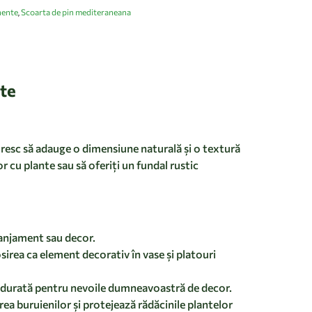
nente
Scoarta de pin mediteraneana
,
nte
oresc să adauge o dimensiune naturală și o textură
r cu plante sau să oferiți un fundal rustic
ranjament sau decor.
losirea ca element decorativ în vase și platouri
ă durată pentru nevoile dumneavoastră de decor.
erea buruienilor și protejează rădăcinile plantelor