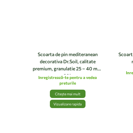
Scoarta de pin mediteranean
Scoart
decorativa Dr.Soil, calitate
premium, granulatie 25 – 40 mm,
Inr
60L
Inregistrează-te pentru a vedea
preturile
Citește mai mult
Vizualizare rapida