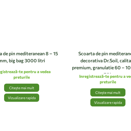
a de pin mediteranean 8 – 15
Scoarta de pin mediteran
mm, big bag 3000 litri
decorativa Dr.Soil, calit
premium, granulatie 60 – 1
egistrează-te pentru a vedea
70L
Inregistrează-te pentru a v
preturile
preturile
Citește mai mult
Citește mai mult
Vizualizare rapida
Vizualizare rapida