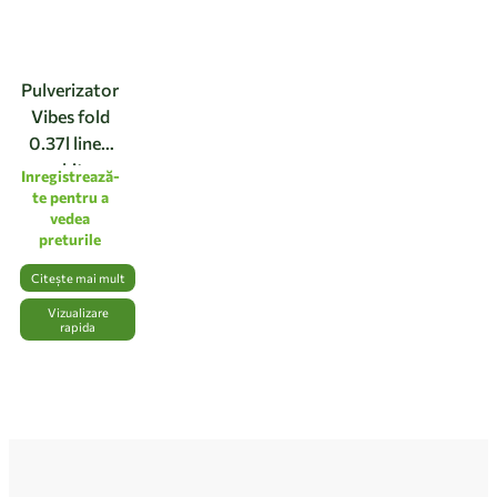
Pulverizator
Vibes fold
0.37l linen
white
Inregistrează-
te pentru a
vedea
preturile
Citește mai mult
Vizualizare
rapida