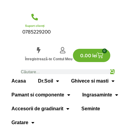
Suport clienți
0785229200
0
0.00
lei
Înregistrează-te
Contul Meu
Acasa
Dr.Soil
Ghivece si masti
Pamant si componente
Ingrasaminte
Accesorii de gradinarit
Seminte
Gratare