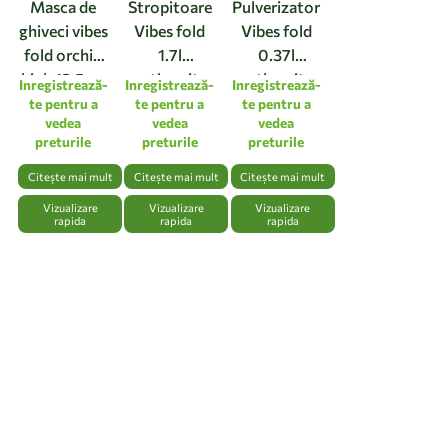
Masca de
Stropitoare
Pulverizator
ghiveci vibes
Vibes fold
Vibes fold
fold orchid
1.7l
0.37l
high 12,5cm
anthracite
anthracite
Inregistrează-
Inregistrează-
Inregistrează-
linen white
te pentru a
te pentru a
te pentru a
vedea
vedea
vedea
preturile
preturile
preturile
Citește mai mult
Citește mai mult
Citește mai mult
Vizualizare
Vizualizare
Vizualizare
rapida
rapida
rapida