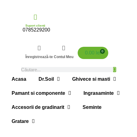
Suport clienți
0785229200
0
0.00
lei
Înregistrează-te
Contul Meu
Acasa
Dr.Soil
Ghivece si masti
Pamant si componente
Ingrasaminte
Accesorii de gradinarit
Seminte
Gratare