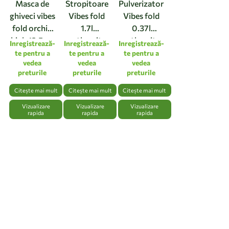
Masca de
Stropitoare
Pulverizator
ghiveci vibes
Vibes fold
Vibes fold
fold orchid
1.7l
0.37l
high 12,5cm
anthracite
anthracite
Inregistrează-
Inregistrează-
Inregistrează-
linen white
te pentru a
te pentru a
te pentru a
vedea
vedea
vedea
preturile
preturile
preturile
Citește mai mult
Citește mai mult
Citește mai mult
Vizualizare
Vizualizare
Vizualizare
rapida
rapida
rapida