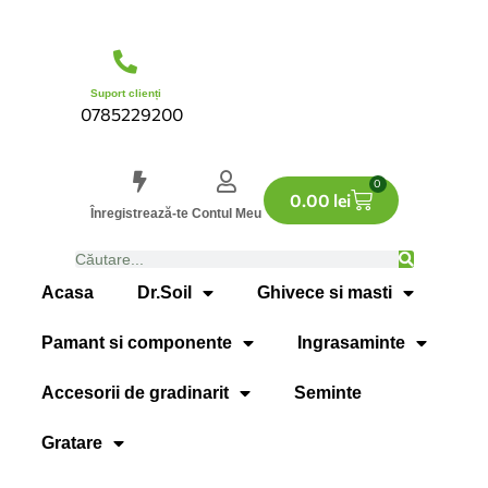
Suport clienți
0785229200
0
0.00
lei
Înregistrează-te
Contul Meu
Acasa
Dr.Soil
Ghivece si masti
Pamant si componente
Ingrasaminte
Accesorii de gradinarit
Seminte
Gratare