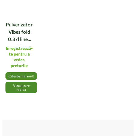
Pulverizator
Vibes fold
0.37l linen
white
Inregistrează-
te pentru a
vedea
preturile
Citește mai mult
Vizualizare
rapida