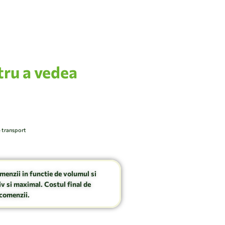
tru a vedea
e transport
omenzii in functie de volumul si
v si maximal. Costul final de
comenzii.