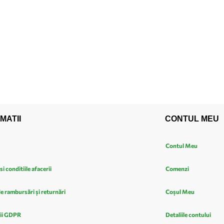
MATII
CONTUL MEU
Contul Meu
si conditiile afacerii
Comenzi
de rambursări și returnări
Coșul Meu
ii GDPR
Detaliile contului