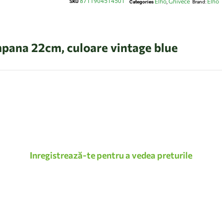
8711904514501
Elho
Ghivece
Elho
SKU
Categories
,
Brand:
mpana 22cm, culoare vintage blue
Inregistrează-te pentru a vedea preturile