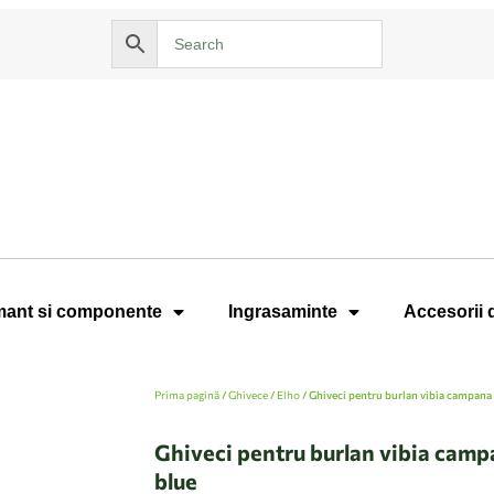
ant si componente
Ingrasaminte
Accesorii 
Prima pagină
/
Ghivece
/
Elho
/ Ghiveci pentru burlan vibia campana
Ghiveci pentru burlan vibia camp
blue