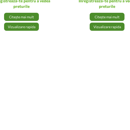
egistrează-te pentru a vedea
Inregistrează-te pentru a v
preturile
preturile
Citește mai mult
Citește mai mult
Vizualizare rapida
Vizualizare rapida