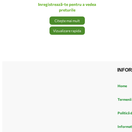
Inregistrează-te pentru a vedea
preturile
Citește mai mult
Vizualizare rapida
INFOR
Home
Termenii 
Politică 
Informat