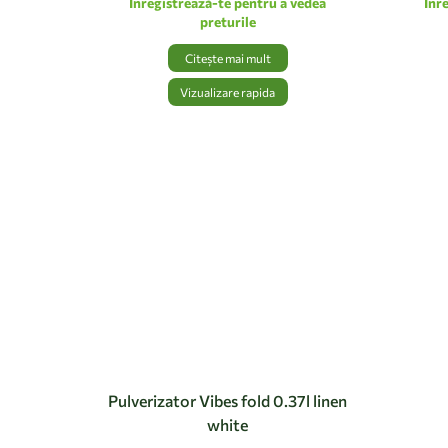
Inregistrează-te pentru a vedea
Inr
preturile
Citește mai mult
Vizualizare rapida
Pulverizator Vibes fold 0.37l linen
white