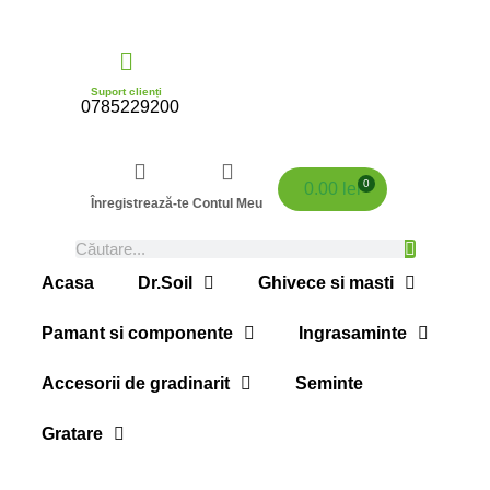
Suport clienți
0785229200
0
0.00
lei
Înregistrează-te
Contul Meu
Acasa
Dr.Soil
Ghivece si masti
Pamant si componente
Ingrasaminte
Accesorii de gradinarit
Seminte
Gratare