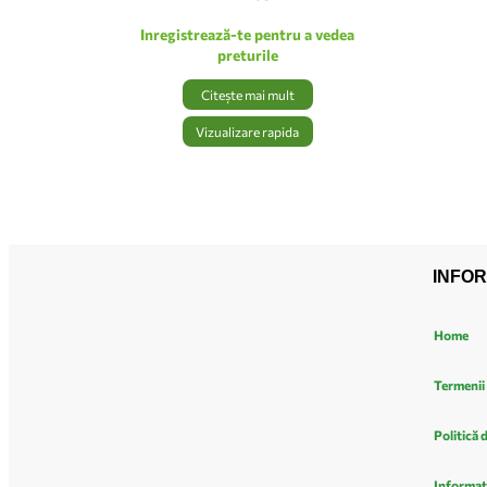
Inregistrează-te pentru a vedea
preturile
Citește mai mult
Vizualizare rapida
INFOR
Home
Termenii 
Politică 
Informat