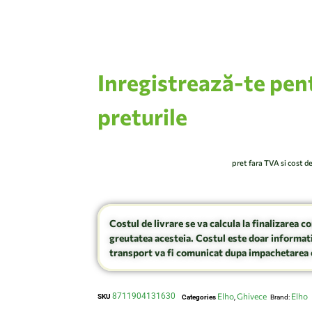
Inregistrează-te pen
preturile
pret fara TVA si cost d
Costul de livrare se va calcula la finalizarea c
greutatea acesteia. Costul este doar informati
transport va fi comunicat dupa impachetarea 
8711904131630
Elho
Ghivece
Elho
SKU
Categories
,
Brand: