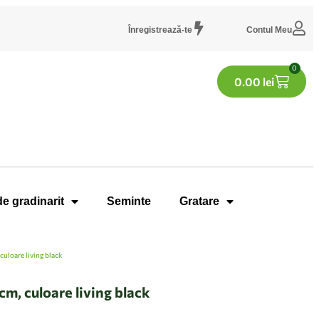
Înregistrează-te
Contul Meu
0
0.00
lei
de gradinarit
Seminte
Gratare
uloare living black
m, culoare living black