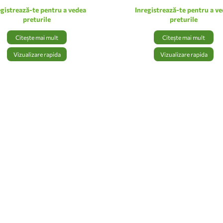
egistrează-te pentru a vedea
Inregistrează-te pentru a v
preturile
preturile
Citește mai mult
Citește mai mult
Vizualizare rapida
Vizualizare rapida