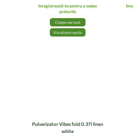
Inregistrează-te pentru a vedea
Inr
preturile
Citește mai mult
Vizualizare rapida
Pulverizator Vibes fold 0.37l linen
white