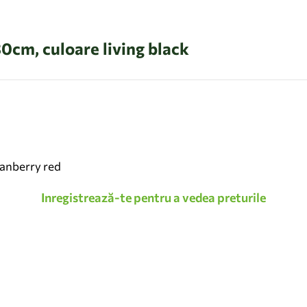
0cm, culoare living black
ranberry red
Inregistrează-te pentru a vedea preturile