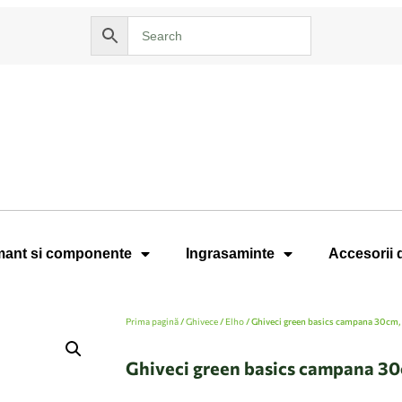
ant si componente
Ingrasaminte
Accesorii 
Prima pagină
/
Ghivece
/
Elho
/ Ghiveci green basics campana 30cm, c
Ghiveci green basics campana 30c