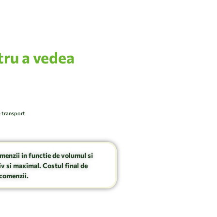
tru a vedea
e transport
omenzii in functie de volumul si
v si maximal. Costul final de
comenzii.