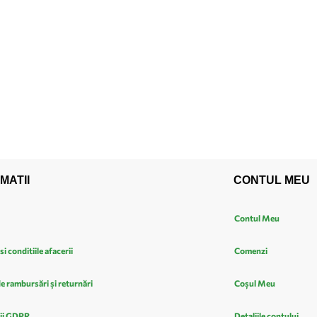
MATII
CONTUL MEU
Contul Meu
si conditiile afacerii
Comenzi
de rambursări și returnări
Coșul Meu
ii GDPR
Detaliile contului