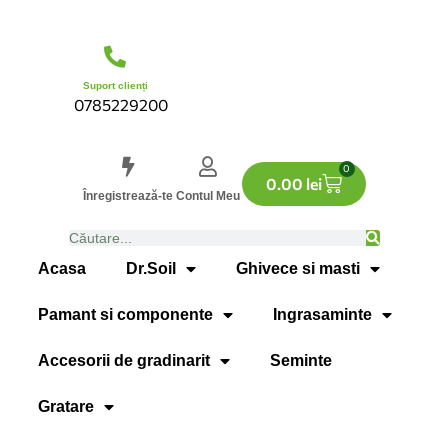
Suport clienți
0785229200
0
0.00
lei
Înregistrează-te
Contul Meu
Acasa
Dr.Soil
Ghivece si masti
Pamant si componente
Ingrasaminte
Accesorii de gradinarit
Seminte
Gratare