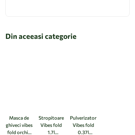
Din aceeasi categorie
Masca de
Stropitoare
Pulverizator
ghiveci vibes
Vibes fold
Vibes fold
fold orchid
1.7l
0.37l