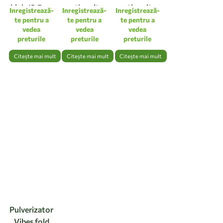
high 12,5cm
anthracite
anthracite
Inregistrează-
Inregistrează-
Inregistrează-
linen white
te pentru a
te pentru a
te pentru a
vedea
vedea
vedea
preturile
preturile
preturile
Citește mai mult
Citește mai mult
Citește mai mult
Pulverizator
Vibes fold