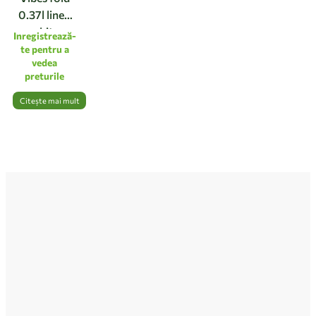
0.37l linen
white
Inregistrează-
te pentru a
vedea
preturile
Citește mai mult