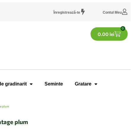
Înregistrează-te
Contul Meu
0
0.00
lei
de gradinarit
Seminte
Gratare
ge plum
intage plum