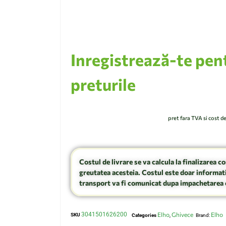
Inregistrează-te pen
preturile
pret fara TVA si cost d
Costul de livrare se va calcula la finalizarea c
greutatea acesteia. Costul este doar informati
transport va fi comunicat dupa impachetarea 
3041501626200
Elho
Ghivece
Elho
SKU
Categories
,
Brand: