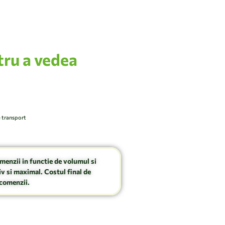
tru a vedea
e transport
omenzii in functie de volumul si
v si maximal. Costul final de
comenzii.