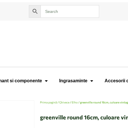
ant si componente
Ingrasaminte
Accesorii 
Prima pagină
/
Ghivece
/
Elho
/ greenville round 16cm, culoare vinta
greenville round 16cm, culoare v