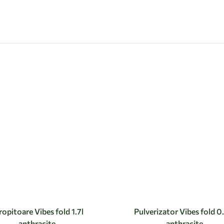
ropitoare Vibes fold 1.7l
Pulverizator Vibes fold 0
anthracite
anthracite