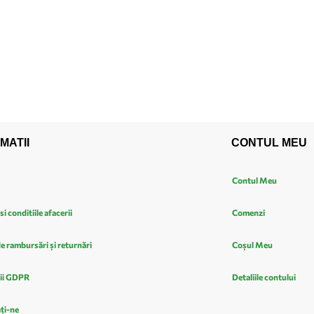
MATII
CONTUL MEU
Contul Meu
si conditiile afacerii
Comenzi
de rambursări și returnări
Coșul Meu
ii GDPR
Detaliile contului
ți-ne