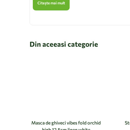
Citește mai mult
Din aceeasi categorie
Masca de ghiveci vibes fold orchid
St
high 12,5cm linen white