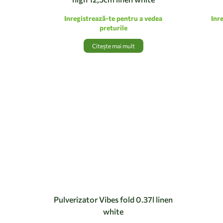
Inregistrează-te pentru a vedea
Inr
preturile
Citește mai mult
Pulverizator Vibes fold 0.37l linen
white