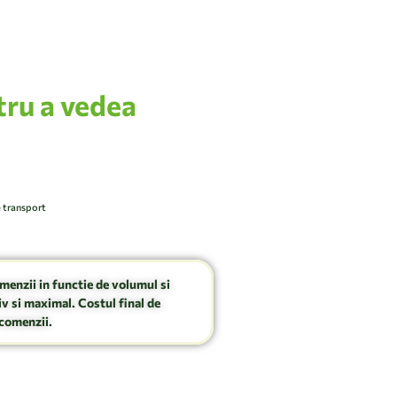
tru a vedea
e transport
omenzii in functie de volumul si
v si maximal. Costul final de
comenzii.