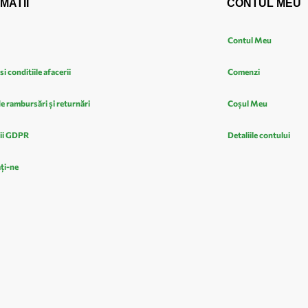
MATII
CONTUL MEU
Contul Meu
si conditiile afacerii
Comenzi
de rambursări și returnări
Coșul Meu
ii GDPR
Detaliile contului
ți-ne