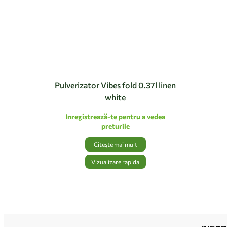
Pulverizator Vibes fold 0.37l linen
white
Inregistrează-te pentru a vedea
preturile
Citește mai mult
Vizualizare rapida