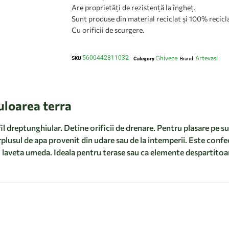
Are proprietăți de rezistență la îngheț.
Sunt produse din material reciclat și 100% recicla
Cu orificii de scurgere.
5600442811032
Ghivece
Artevasi
SKU
Category
Brand:
uloarea terra
fil dreptunghiular. Detine orificii de drenare. Pentru plasare pe 
surplusul de apa provenit din udare sau de la intemperii. Este conf
o laveta umeda. Ideala pentru terase sau ca elemente despartitoar