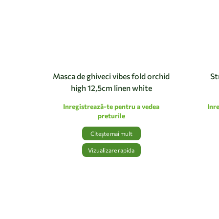
Masca de ghiveci vibes fold orchid
St
high 12,5cm linen white
Inregistrează-te pentru a vedea
Inr
preturile
Citește mai mult
Vizualizare rapida