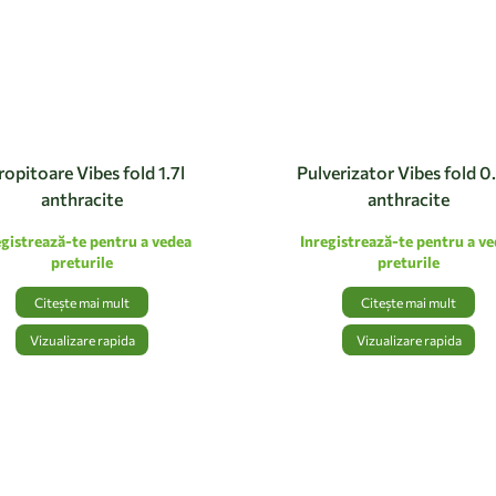
ropitoare Vibes fold 1.7l
Pulverizator Vibes fold 0
anthracite
anthracite
egistrează-te pentru a vedea
Inregistrează-te pentru a v
preturile
preturile
Citește mai mult
Citește mai mult
Vizualizare rapida
Vizualizare rapida