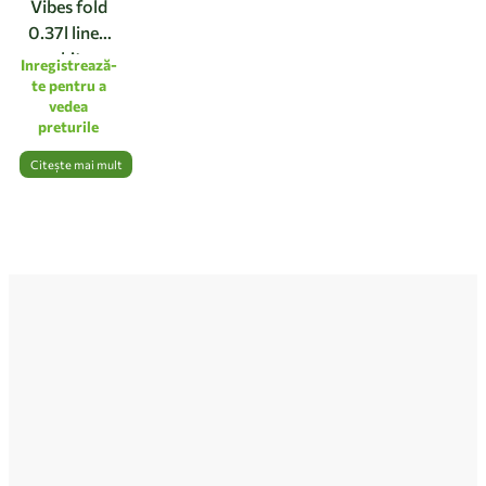
Vibes fold
0.37l linen
white
Inregistrează-
te pentru a
vedea
preturile
Citește mai mult