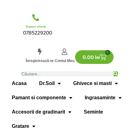
Suport clienți
0785229200
0
0.00
lei
Înregistrează-te
Contul Meu
Acasa
Dr.Soil
Ghivece si masti
Pamant si componente
Ingrasaminte
Accesorii de gradinarit
Seminte
Gratare