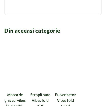
Din aceeasi categorie
Masca de
Stropitoare
Pulverizator
ghiveci vibes
Vibes fold
Vibes fold
fold orchid
1.7l
0.37l