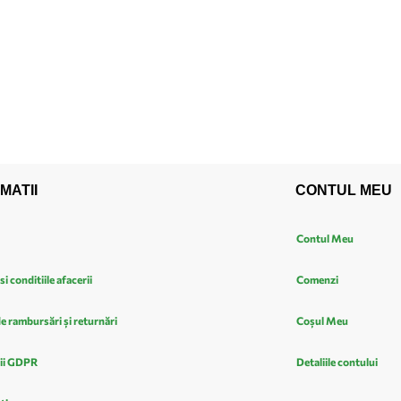
MATII
CONTUL MEU
Contul Meu
si conditiile afacerii
Comenzi
de rambursări și returnări
Coșul Meu
ii GDPR
Detaliile contului