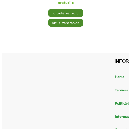
preturile
Citește mai mult
Vizualizare rapida
INFOR
Home
Termenii 
Politică 
Informat