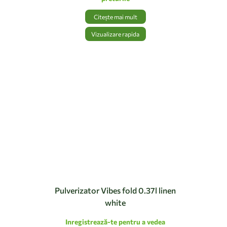
Citește mai mult
Vizualizare rapida
Pulverizator Vibes fold 0.37l linen
white
Inregistrează-te pentru a vedea