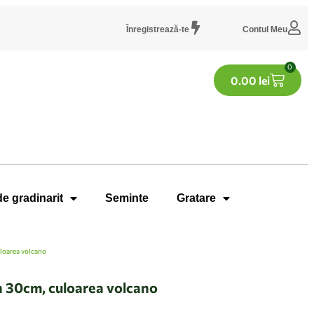
Înregistrează-te
Contul Meu
0
0.00
lei
de gradinarit
Seminte
Gratare
loarea volcano
 30cm, culoarea volcano