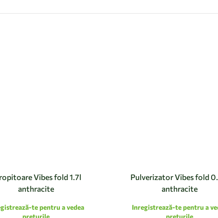
ropitoare Vibes fold 1.7l
Pulverizator Vibes fold 0
anthracite
anthracite
egistrează-te pentru a vedea
Inregistrează-te pentru a v
preturile
preturile