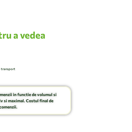
tru a vedea
e transport
omenzii in functie de volumul si
v si maximal. Costul final de
comenzii.