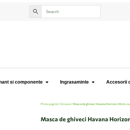
ant si componente
Ingrasaminte
Accesorii 
Prima pagină
/
Ghivece
/ Masca de ghiveci Havana Horizon 30cm, cu
Masca de ghiveci Havana Horizon