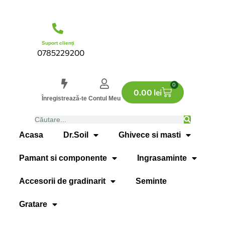
Suport clienți
0785229200
0
0.00
lei
Înregistrează-te
Contul Meu
Acasa
Dr.Soil
Ghivece si masti
Pamant si componente
Ingrasaminte
Accesorii de gradinarit
Seminte
Gratare