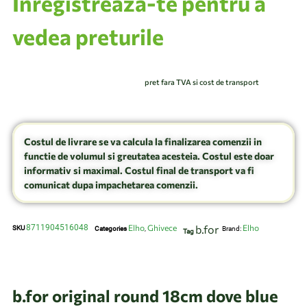
Inregistrează-te pentru a
vedea preturile
pret fara TVA si cost de transport
Costul de livrare se va calcula la finalizarea comenzii in
functie de volumul si greutatea acesteia. Costul este doar
informativ si maximal. Costul final de transport va fi
comunicat dupa impachetarea comenzii.
8711904516048
Elho
Ghivece
b.for
Elho
SKU
Categories
,
Brand:
Tag
b.for original round 18cm dove blue