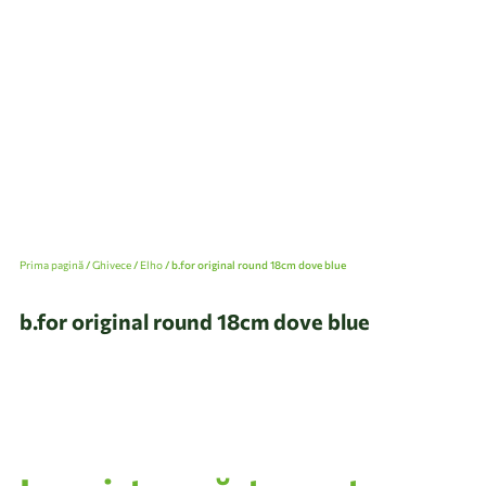
Prima pagină
/
Ghivece
/
Elho
/ b.for original round 18cm dove blue
b.for original round 18cm dove blue