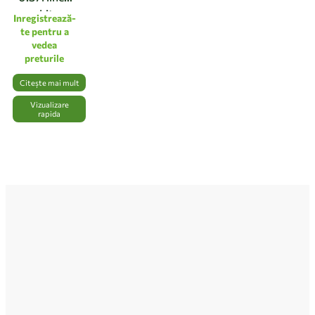
white
Inregistrează-
te pentru a
vedea
preturile
Citește mai mult
Vizualizare
rapida