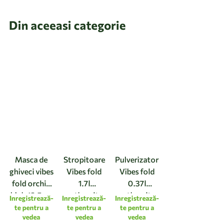
Din aceeasi categorie
Masca de
Stropitoare
Pulverizator
ghiveci vibes
Vibes fold
Vibes fold
fold orchid
1.7l
0.37l
high 12,5cm
anthracite
anthracite
Inregistrează-
Inregistrează-
Inregistrează-
linen white
te pentru a
te pentru a
te pentru a
vedea
vedea
vedea