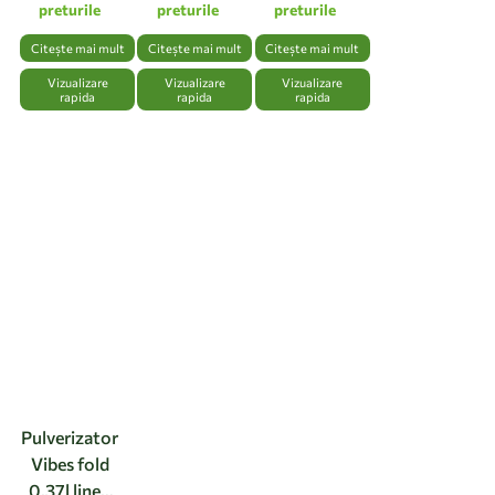
preturile
preturile
preturile
Citește mai mult
Citește mai mult
Citește mai mult
Vizualizare
Vizualizare
Vizualizare
rapida
rapida
rapida
Pulverizator
Vibes fold
0.37l linen