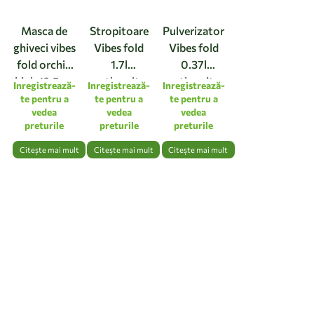
Masca de
Stropitoare
Pulverizator
ghiveci vibes
Vibes fold
Vibes fold
fold orchid
1.7l
0.37l
high 12,5cm
anthracite
anthracite
Inregistrează-
Inregistrează-
Inregistrează-
linen white
te pentru a
te pentru a
te pentru a
vedea
vedea
vedea
preturile
preturile
preturile
Citește mai mult
Citește mai mult
Citește mai mult