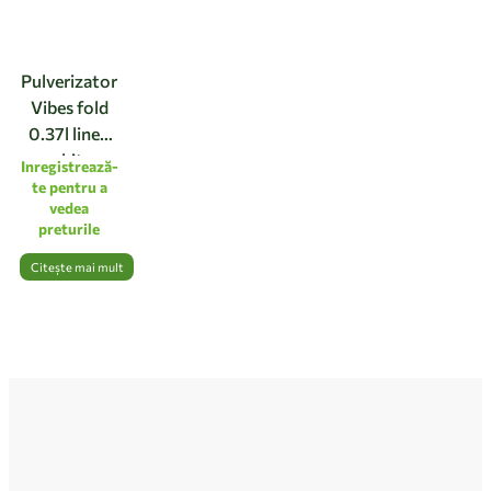
Pulverizator
Vibes fold
0.37l linen
white
Inregistrează-
te pentru a
vedea
preturile
Citește mai mult