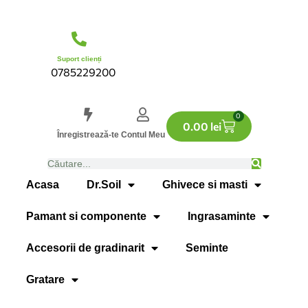
Suport clienți
0785229200
0
0.00
lei
Înregistrează-te
Contul Meu
Acasa
Dr.Soil
Ghivece si masti
Pamant si componente
Ingrasaminte
Accesorii de gradinarit
Seminte
Gratare