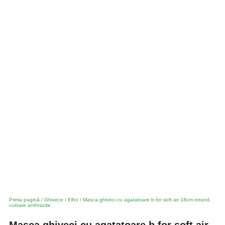
Prima pagină
/
Ghivece
/
Elho
/ Masca ghiveci cu agatatoare b.for soft air 18cm rotund,
culoare anthracite