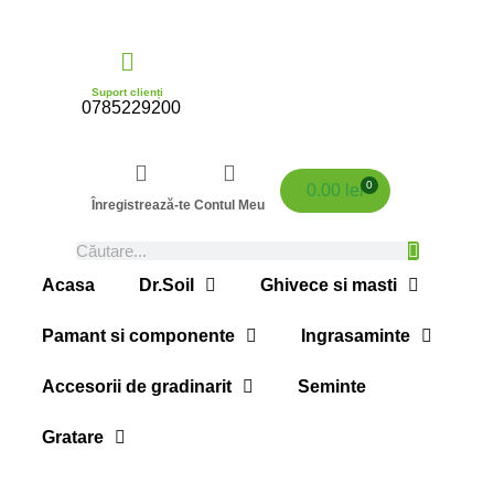
Suport clienți
0785229200
0
0.00
lei
Înregistrează-te
Contul Meu
Acasa
Dr.Soil
Ghivece si masti
Pamant si componente
Ingrasaminte
Accesorii de gradinarit
Seminte
Gratare