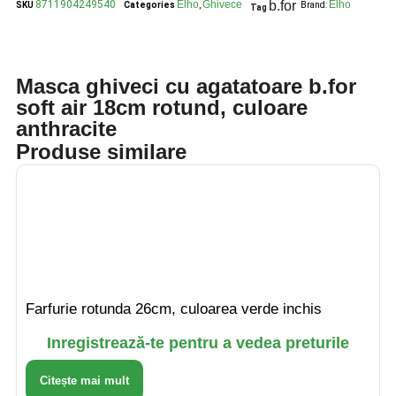
8711904249540
Elho
Ghivece
b.for
Elho
SKU
Categories
,
Brand:
Tag
Masca ghiveci cu agatatoare b.for
soft air 18cm rotund, culoare
anthracite
Produse similare
Farfurie rotunda 26cm, culoarea verde inchis
Inregistrează-te pentru a vedea preturile
Citește mai mult