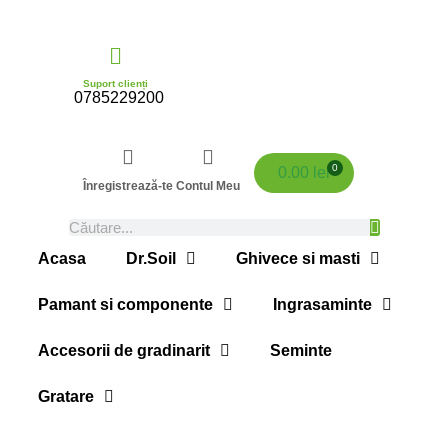
Suport clienți
0785229200
0
0.00
lei
Înregistrează-te
Contul Meu
Acasa
Dr.Soil
Ghivece si masti
Pamant si componente
Ingrasaminte
Accesorii de gradinarit
Seminte
Gratare