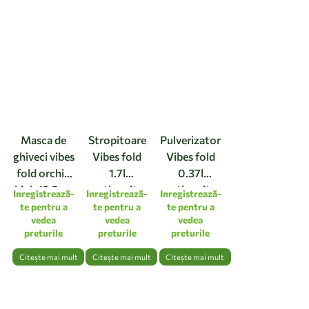
Masca de
Stropitoare
Pulverizator
ghiveci vibes
Vibes fold
Vibes fold
fold orchid
1.7l
0.37l
high 12,5cm
anthracite
anthracite
Inregistrează-
Inregistrează-
Inregistrează-
linen white
te pentru a
te pentru a
te pentru a
vedea
vedea
vedea
preturile
preturile
preturile
Citește mai mult
Citește mai mult
Citește mai mult