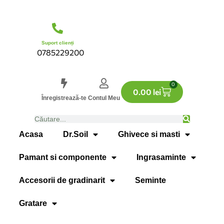
Suport clienți
0785229200
0
0.00
lei
Înregistrează-te
Contul Meu
Acasa
Dr.Soil
Ghivece si masti
Pamant si componente
Ingrasaminte
Accesorii de gradinarit
Seminte
Gratare