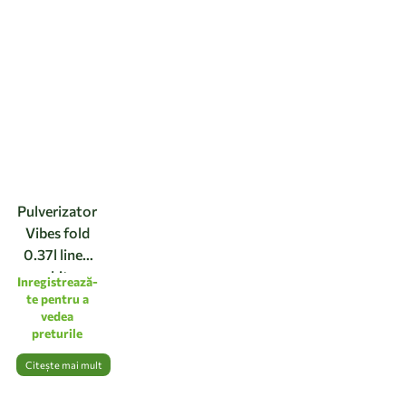
Pulverizator
Vibes fold
0.37l linen
white
Inregistrează-
te pentru a
vedea
preturile
Citește mai mult