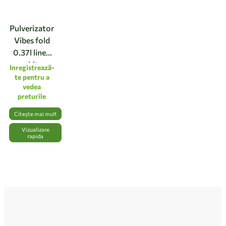
Pulverizator
Vibes fold
0.37l linen
white
Inregistrează-
te pentru a
vedea
preturile
Citește mai mult
Vizualizare
rapida