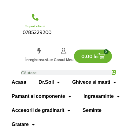
Suport clienți
0785229200
0
0.00
lei
Înregistrează-te
Contul Meu
Acasa
Dr.Soil
Ghivece si masti
Pamant si componente
Ingrasaminte
Accesorii de gradinarit
Seminte
Gratare