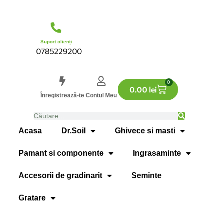
Suport clienți
0785229200
0
0.00
lei
Înregistrează-te
Contul Meu
Acasa
Dr.Soil
Ghivece si masti
Pamant si componente
Ingrasaminte
Accesorii de gradinarit
Seminte
Gratare