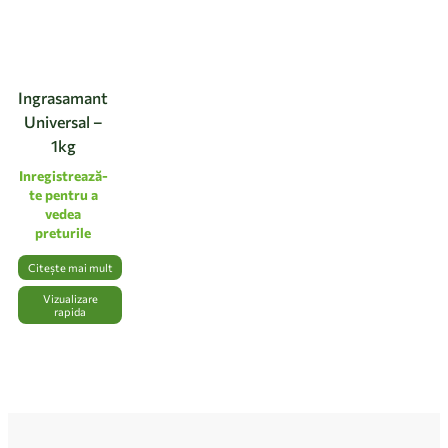
Ingrasamant
Universal –
1kg
Inregistrează-
te pentru a
vedea
preturile
Citește mai mult
Vizualizare
rapida