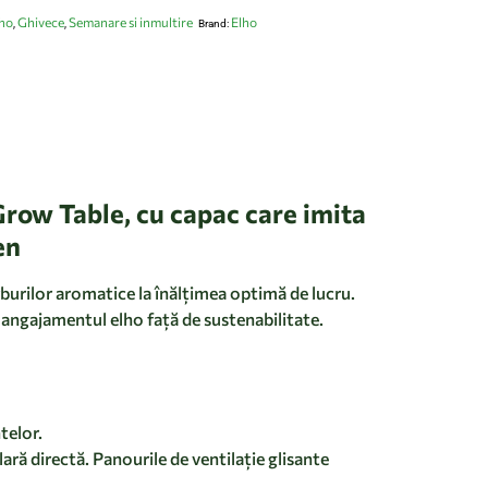
ho
Ghivece
Semanare si inmultire
Elho
,
,
Brand:
row Table, cu capac care imita
en
burilor aromatice la înălțimea optimă de lucru.
ă angajamentul elho față de sustenabilitate.
telor.
lară directă. Panourile de ventilație glisante