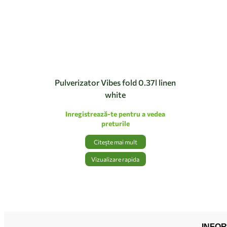
Pulverizator Vibes fold 0.37l linen
white
Inregistrează-te pentru a vedea
preturile
Citește mai mult
Vizualizare rapida
INFOR