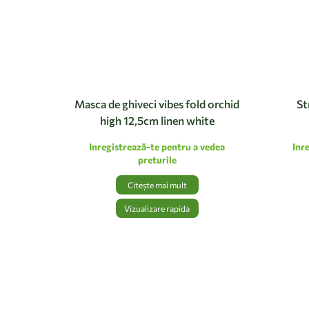
Masca de ghiveci vibes fold orchid
St
high 12,5cm linen white
Inregistrează-te pentru a vedea
Inr
preturile
Citește mai mult
Vizualizare rapida