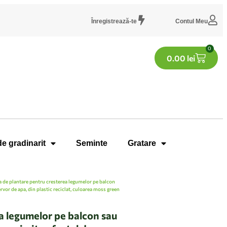
Înregistrează-te
Contul Meu
0
0.00
lei
de gradinarit
Seminte
Gratare
 de plantare pentru cresterea legumelor pe balcon
rvor de apa, din plastic reciclat, culoarea moss green
a legumelor pe balcon sau