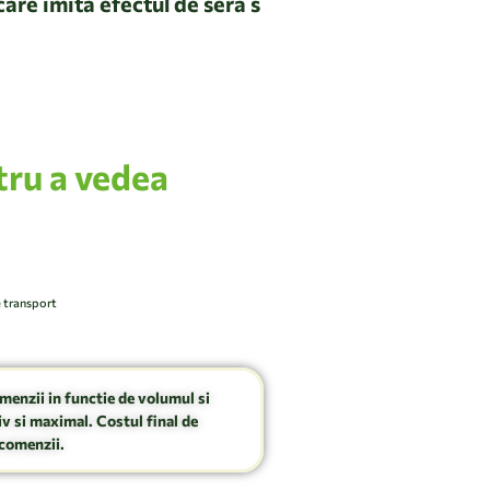
are imita efectul de sera s
clat, culoarea moss green
tru a vedea
e transport
omenzii in functie de volumul si
v si maximal. Costul final de
comenzii.