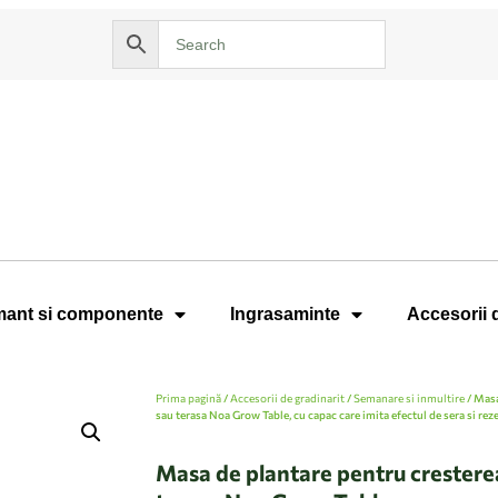
ant si componente
Ingrasaminte
Accesorii 
Prima pagină
/
Accesorii de gradinarit
/
Semanare si inmultire
/ Masa
sau terasa Noa Grow Table, cu capac care imita efectul de sera si reze
Masa de plantare pentru crestere