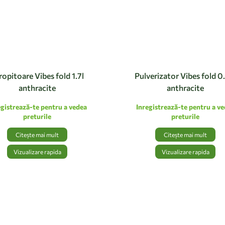
ropitoare Vibes fold 1.7l
Pulverizator Vibes fold 0
anthracite
anthracite
egistrează-te pentru a vedea
Inregistrează-te pentru a v
preturile
preturile
Citește mai mult
Citește mai mult
Vizualizare rapida
Vizualizare rapida