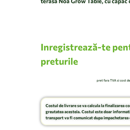
terasa Noa Grow Table, cu capac c
i rezervor de apa, din plastic reci
Inregistrează-te pen
preturile
pret fara TVA si cost d
Costul de livrare se va calcula la finalizarea c
greutatea acesteia. Costul este doar informati
transport va fi comunicat dupa impachetarea 