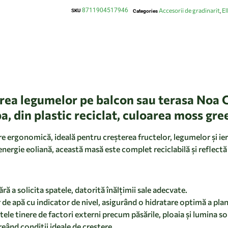
8711904517946
Accesorii de gradinarit
El
SKU
Categories
,
rea legumelor pe balcon sau terasa Noa G
pa, din plastic reciclat, culoarea moss gre
e ergonomică, ideală pentru creșterea fructelor, legumelor și ier
energie eoliană, această masă este complet reciclabilă și reflect
ă a solicita spatele, datorită înălțimii sale adecvate.
 de apă cu indicator de nivel, asigurând o hidratare optimă a plan
tele tinere de factori externi precum păsările, ploaia și lumina so
reând condiții ideale de creștere.