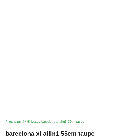
Prima pagină
/
Ghivece
/ barcelona xl allin1 55cm taupe
barcelona xl allin1 55cm taupe