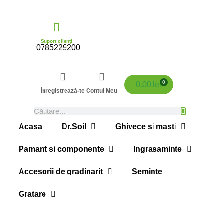
Suport clienți
0785229200
0
0.00
lei
Înregistrează-te
Contul Meu
Acasa
Dr.Soil
Ghivece si masti
Pamant si componente
Ingrasaminte
Accesorii de gradinarit
Seminte
Gratare