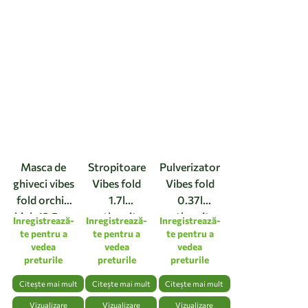
Masca de
Stropitoare
Pulverizator
ghiveci vibes
Vibes fold
Vibes fold
fold orchid
1.7l
0.37l
high 12,5cm
anthracite
anthracite
Inregistrează-
Inregistrează-
Inregistrează-
linen white
te pentru a
te pentru a
te pentru a
vedea
vedea
vedea
preturile
preturile
preturile
Citește mai mult
Citește mai mult
Citește mai mult
Vizualizare
Vizualizare
Vizualizare