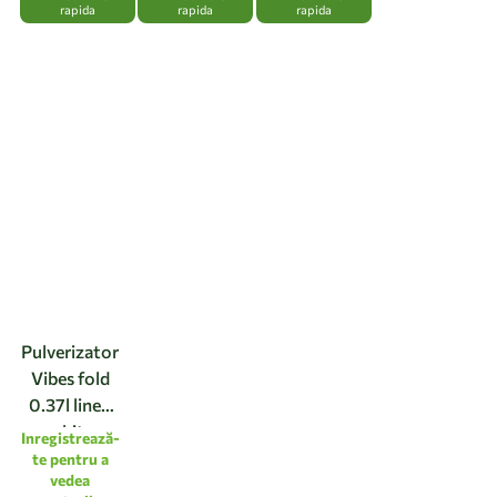
rapida
rapida
rapida
Pulverizator
Vibes fold
0.37l linen
white
Inregistrează-
te pentru a
vedea