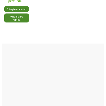
preturile
Citește mai mult
Vizualizare
rapida