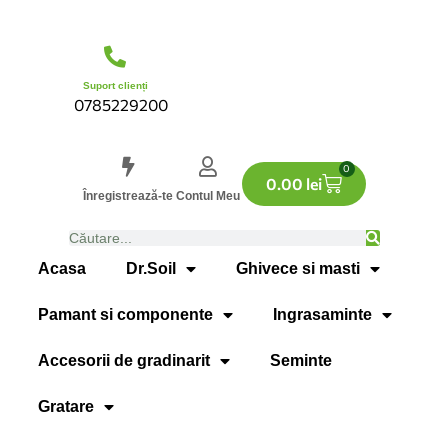
Suport clienți
0785229200
0
0.00
lei
Înregistrează-te
Contul Meu
Acasa
Dr.Soil
Ghivece si masti
Pamant si componente
Ingrasaminte
Accesorii de gradinarit
Seminte
Gratare